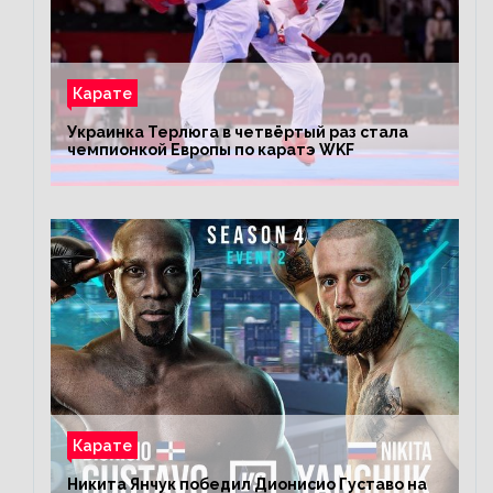
Карате
Украинка Терлюга в четвёртый раз стала
чемпионкой Европы по каратэ WKF
Карате
Никита Янчук победил Дионисио Густаво на