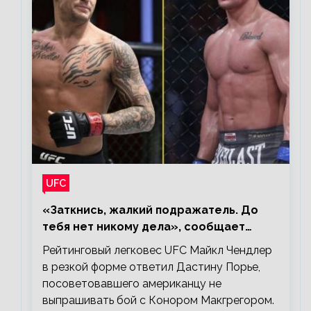
UFC
«Заткнись, жалкий подражатель. До
тебя нет никому дела», сообщает
Майкл Чендлер – о словах Порье
Рейтинговый легковес UFC Майкл Чендлер
в резкой форме ответил Дастину Порье,
посоветовавшего американцу не
выпрашивать бой с Конором Макгрегором.