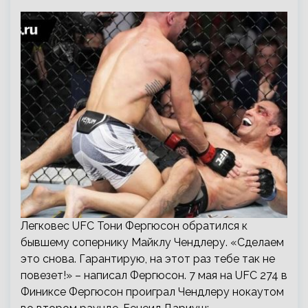
Легковес UFC Тони Фергюсон обратился к
бывшему сопернику Майклу Чендлеру. «Сделаем
это снова. Гарантирую, на этот раз тебе так не
повезет!» – написал Фергюсон. 7 мая на UFC 274 в
Финиксе Фергюсон проиграл Чендлеру нокаутом