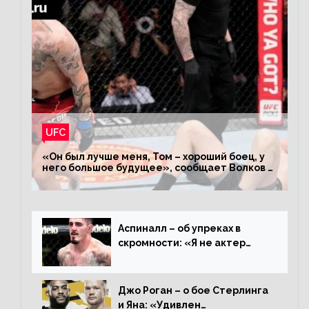
UFC
«Он был лучше меня, Том – хороший боец, у
него большое будущее», сообщает Волков –
о поражении Аспиналлу
Аспиналл – об упреках в
скромности: «Я не актер
WWE, мне не нужно говорить
дерьмо»
Джо Роган – о бое Стерлинга
и Яна: «Удивлен