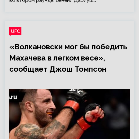
во втором раунде. Бенеил Дариуш:…
UFC
«Волкановски мог бы победить
Махачева в легком весе»,
сообщает Джош Томпсон