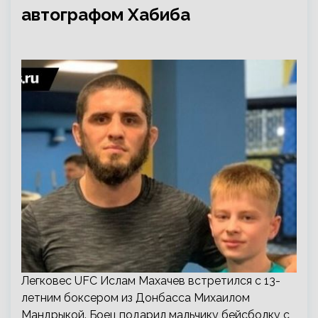
автографом Хабиба
Легковес UFC Ислам Махачев встретился с 13-
летним боксером из Донбасса Михаилом
Мандрыкой. Боец подарил мальчику бейсболку с