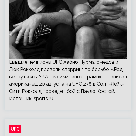
Бывшие чемпионы UFC Хабиб Нурмагомедов и
Люк Рокхолд провели спарринг по борьбе. «Рад
вернуться в AKA с моими гангстерами», – написал
американец. 20 августа на UFC 278 в Солт-Лейк-
Сити Рокхолд проведет бой с Пауло Костой.
Источник:
sports.ru
…
UFC