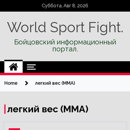
Skip
Суббота, Авг 8, 2026
to
content
World Sport Fight.
Бойцовский информационный
портал.
Home
легкий вес (MMA)
легкий вес (MMA)