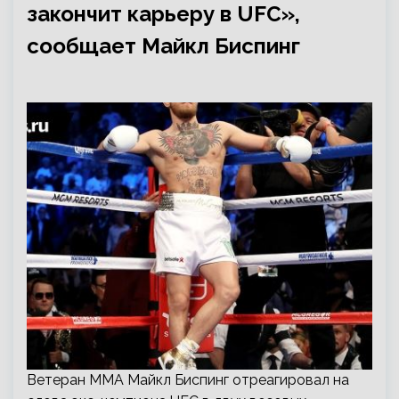
закончит карьеру в UFС»,
сообщает Майкл Биспинг
Ветеран ММА Майкл Биспинг отреагировал на