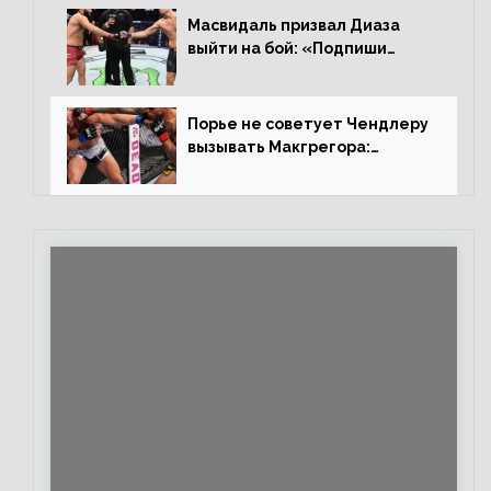
Масвидаль призвал Диаза
выйти на бой: «Подпиши
контракт, сука, давай
повторим»
Порье не советует Чендлеру
вызывать Макгрегора:
«Майкла потрясают в
каждом бою, а Конор умеет
бить»