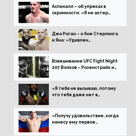
Аспиналл – об упреках в
скромности: «Я не актер
WWE, мне не нужно говорить
дерьмо»
Джо Роган – о бое Стерлинга
и Яна: «Удивлен
раздельному решению,
Алджамейн определенно
выиграл»
Взвешивание UFC Fight Night
207 Волков – Розенстрайк и
другие результаты
«Я тебя не вызываю, потому
что тебя даже нет в
ростере, мистер «Мне нужна
пауза», сообщает Стерлинг
ответил Сехудо
«Получу удовольствие, когда
нанесу ему первое
поражение», сообщает Дэн
Иге – про бой с Евлоевым