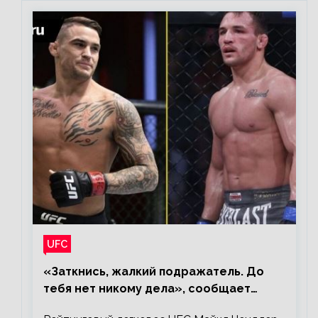
UFC
«Заткнись, жалкий подражатель. До
тебя нет никому дела», сообщает
Майкл Чендлер – о словах Порье