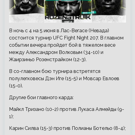
В ночь с 4 на 5 июня в Лас-Вегасе (Невада)
состоится турнир UFC Fight Night 207. В главном
событии вечера пройдет бой в тяжелом весе
между Александром Волковым (34-10) и
Жаирзиньо Розенстрайком (12-3).
В со-главном бою турнира встретятся
полулегковесы Дэн Иге (15-5) и Мовсар Евлоев
(15-0).
Другие бои главного карда:
Майкл Тризано (10-2) против Лукаса Алмейды (9-
1);
Карин Силва (15-3) против Полианы Ботельо (8-4);