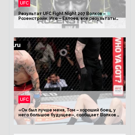
UFC
Результат UFC Fight Night 207 Волков –
Розенстрайк, Иге – Евлоев, все результаты
турнира ЮФС ФН 207
UFC
«Он был лучше меня, Том – хороший боец, у
него большое будущее», сообщает Волков –
о поражении Аспиналлу