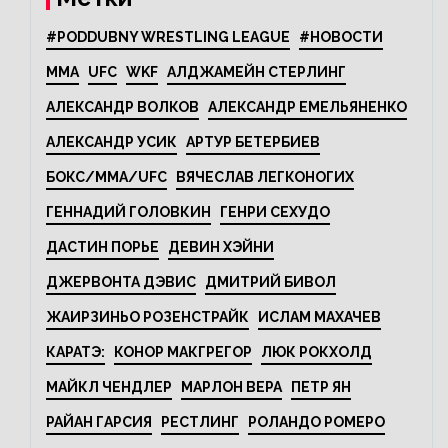
#PODDUBNY WRESTLING LEAGUE
#НОВОСТИ
MMA
UFC
WKF
АЛДЖАМЕЙН СТЕРЛИНГ
АЛЕКСАНДР ВОЛКОВ
АЛЕКСАНДР ЕМЕЛЬЯНЕНКО
АЛЕКСАНДР УСИК
АРТУР БЕТЕРБИЕВ
БОКС/MMA/UFC
ВЯЧЕСЛАВ ЛЕГКОНОГИХ
ГЕННАДИЙ ГОЛОВКИН
ГЕНРИ СЕХУДО
ДАСТИН ПОРЬЕ
ДЕВИН ХЭЙНИ
ДЖЕРВОНТА ДЭВИС
ДМИТРИЙ БИВОЛ
ЖАИРЗИНЬО РОЗЕНСТРАЙК
ИСЛАМ МАХАЧЕВ
КАРАТЭ:
КОНОР МАКГРЕГОР
ЛЮК РОКХОЛД
МАЙКЛ ЧЕНДЛЕР
МАРЛОН ВЕРА
ПЕТР ЯН
РАЙАН ГАРСИЯ
РЕСТЛИНГ
РОЛАНДО РОМЕРО