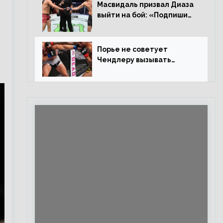
Евлоевым
Масвидаль призвал Диаза
выйти на бой: «Подпиши
контракт, сука, давай
повторим»
Порье не советует
Чендлеру вызывать
Макгрегора: «Майкла
потрясают в каждом бою,
а Конор умеет бить»