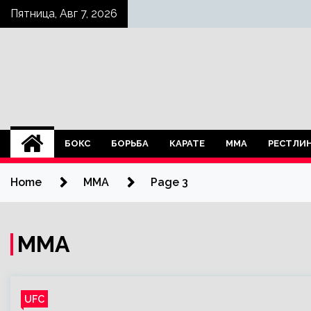
Skip
Пятница, Авг 7, 2026
to
content
БОКС
БОРЬБА
КАРАТЕ
ММА
РЕСТЛИ
Home
MMA
Page 3
MMA
UFC