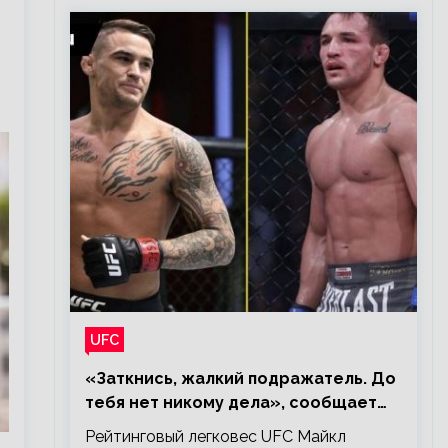
UFC
«Заткнись, жалкий подражатель. До
тебя нет никому дела», сообщает
Майкл Чендлер – о словах Порье
Рейтинговый легковес UFC Майкл