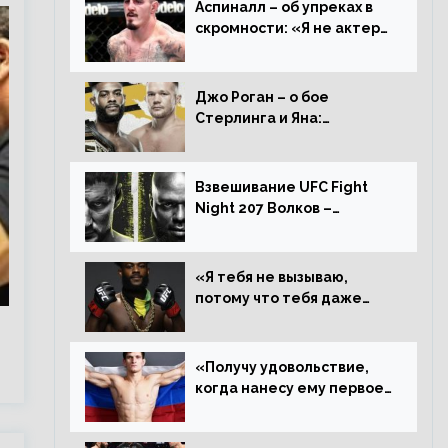
Аспиналл – об упреках в
скромности: «Я не актер
WWE, мне не нужно
говорить дерьмо»
Джо Роган – о бое
Стерлинга и Яна:
«Удивлен раздельному
решению, Алджамейн
определенно выиграл»
Взвешивание UFC Fight
Night 207 Волков –
Розенстрайк и другие
результаты
«Я тебя не вызываю,
потому что тебя даже
нет в ростере, мистер
«Мне нужна пауза»,
сообщает Стерлинг
«Получу удовольствие,
ответил Сехудо
когда нанесу ему первое
поражение», сообщает
Дэн Иге – про бой с