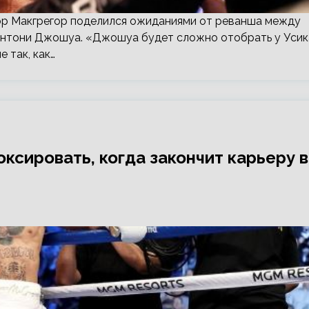
нор Макгрегор поделился ожиданиями от реванша между
Энтони Джошуа. «Джошуа будет сложно отобрать у Усик
 так, как…
оксировать, когда закончит карьеру в