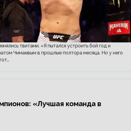
нялись твитами. «Я пытался устроить бой год и
мзатом Чимаевым в прошлые полтора месяца. Но у него
тот…
емпионов: «Лучшая команда в