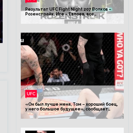
Результат UFC Fight Night 207 Волков –
Розенстрайк, Иге – Евлоев, все
результаты турнира ЮФС ФН 207
UFC
«Он был лучше меня, Том – хороший боец,
у него большое будущее», сообщает
Волков – о поражении Аспиналлу