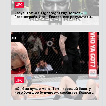
UFC
Результат UFC Fight Night 207 Волков –
Розенстрайк, Иге – Евлоев, все результаты
турнира ЮФС ФН 207
UFC
«Он был лучше меня, Том – хороший боец, у
него большое будущее», сообщает Волков –
о поражении Аспиналлу