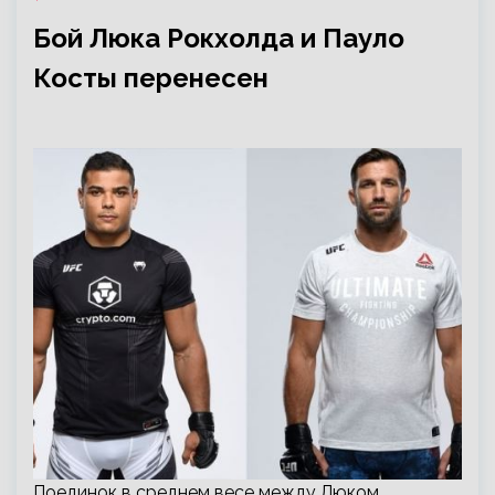
Бой Люка Рокхолда и Пауло
Косты перенесен
Поединок в среднем весе между Люком