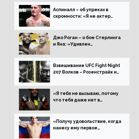
Аспиналл – об упреках в
скромности: «Я не актер
WWE, мне не нужно говорить
дерьмо»
Джо Роган – о бое Стерлинга
и Яна: «Удивлен
раздельному решению,
Алджамейн определенно
выиграл»
Взвешивание UFC Fight Night
207 Волков – Розенстрайк и
другие результаты
«Я тебя не вызываю, потому
что тебя даже нет в
ростере, мистер «Мне нужна
пауза», сообщает Стерлинг
ответил Сехудо
«Получу удовольствие, когда
нанесу ему первое
поражение», сообщает Дэн