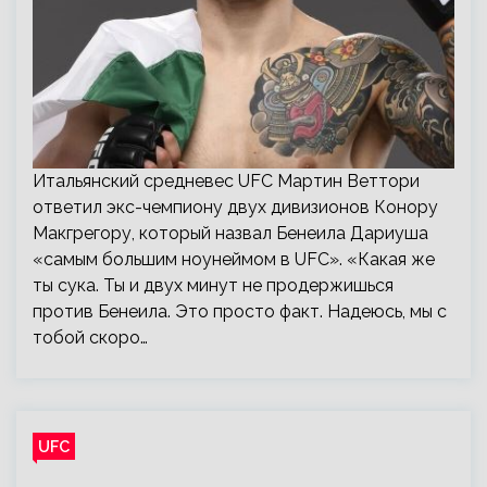
Итальянский средневес UFC Мартин Веттори
ответил экс-чемпиону двух дивизионов Конору
Макгрегору, который назвал Бенеила Дариуша
«самым большим ноунеймом в UFC». «Какая же
ты сука. Ты и двух минут не продержишься
против Бенеила. Это просто факт. Надеюсь, мы с
тобой скоро…
UFC