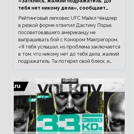
«Заткнись, жалкий подражатель. До
тебя нет никому дела», сообщает
Майкл Чендлер – о словах Порье
Рейтинговый легковес UFC Майкл Чендлер
в резкой форме ответил Дастину Порье,
посоветовавшего американцу не
выпрашивать бой с Конором Макгрегором.
«Я тебя услышал, но проблема заключается
в том, что никому нет до тебя дела, жалкий
подражатель. Ты потерял свой блеск, и…