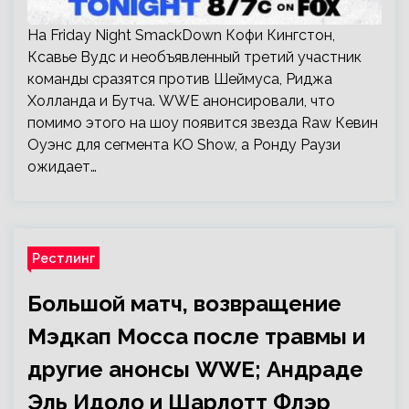
На Friday Night SmackDown Кофи Кингстон,
Ксавье Вудс и необъявленный третий участник
команды сразятся против Шеймуса, Риджа
Холланда и Бутча. WWE анонсировали, что
помимо этого на шоу появится звезда Raw Кевин
Оуэнс для сегмента KO Show, а Ронду Раузи
ожидает…
Рестлинг
Большой матч, возвращение
Мэдкап Мосса после травмы и
другие анонсы WWE; Андраде
Эль Идоло и Шарлотт Флэр