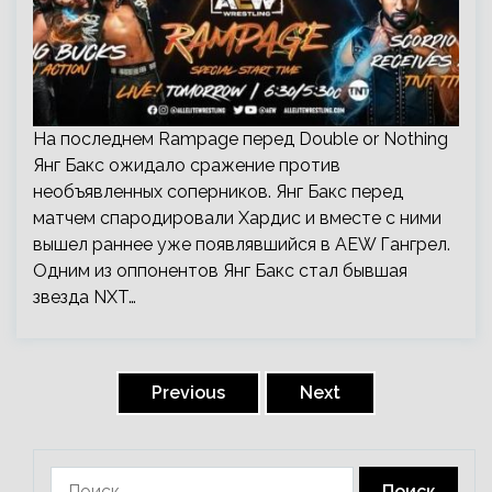
На последнем Rampage перед Double or Nothing
Янг Бакс ожидало сражение против
необъявленных соперников. Янг Бакс перед
матчем спародировали Хардис и вместе с ними
вышел раннее уже появлявшийся в AEW Гангрел.
Одним из оппонентов Янг Бакс стал бывшая
звезда NXT…
Пагинация
записей
Previous
Next
Найти: