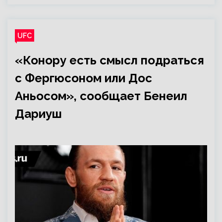
UFC
«Конору есть смысл подраться
с Фергюсоном или Дос
Аньосом», сообщает Бенеил
Дариуш