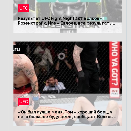
UFC
Результат UFC Fight Night 207 Волков –
Розенстрайк, Иге – Евлоев, все результаты
турнира ЮФС ФН 207
UFC
«Он был лучше меня, Том – хороший боец, у
него большое будущее», сообщает Волков –
о поражении Аспиналлу