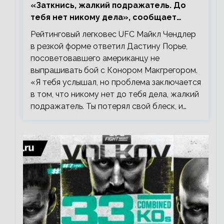
«Заткнись, жалкий подражатель. До
тебя нет никому дела», сообщает
Майкл Чендлер – о словах Порье
Рейтинговый легковес UFC Майкл Чендлер
в резкой форме ответил Дастину Порье,
посоветовавшего американцу не
выпрашивать бой с Конором Макгрегором.
«Я тебя услышал, но проблема заключается
в том, что никому нет до тебя дела, жалкий
подражатель. Ты потерял свой блеск, и…