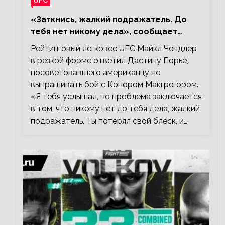
«Заткнись, жалкий подражатель. До
тебя нет никому дела», сообщает
Майкл Чендлер – о словах Порье
Рейтинговый легковес UFC Майкл Чендлер
в резкой форме ответил Дастину Порье,
посоветовавшего американцу не
выпрашивать бой с Конором Макгрегором.
«Я тебя услышал, но проблема заключается
в том, что никому нет до тебя дела, жалкий
подражатель. Ты потерял свой блеск, и…