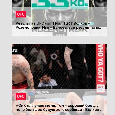
UFC
Результат UFC Fight Night 207 Волков –
Розенстрайк, Иге – Евлоев, все результаты
турнира ЮФС ФН 207
UFC
«Он был лучше меня, Том – хороший боец, у
него большое будущее», сообщает Волков –
о поражении Аспиналлу