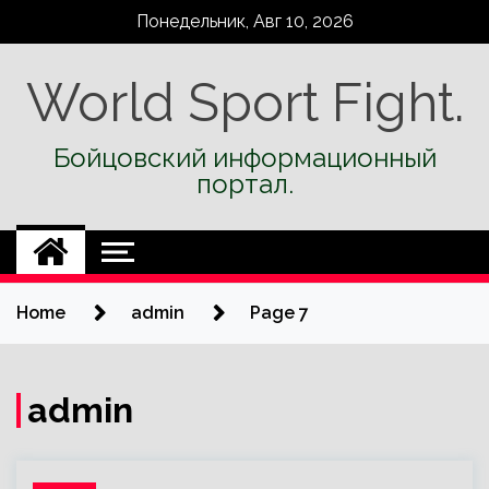
Skip
Понедельник, Авг 10, 2026
to
content
World Sport Fight.
Бойцовский информационный
портал.
Home
admin
Page 7
admin