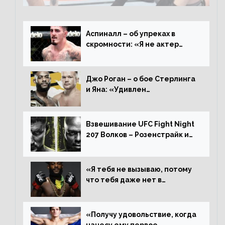
Аспиналл – об упреках в
скромности: «Я не актер
WWE, мне не нужно говорить
дерьмо»
Джо Роган – о бое Стерлинга
и Яна: «Удивлен
раздельному решению,
Алджамейн определенно
выиграл»
Взвешивание UFC Fight Night
207 Волков – Розенстрайк и
другие результаты
«Я тебя не вызываю, потому
что тебя даже нет в
ростере, мистер «Мне нужна
пауза», сообщает Стерлинг
ответил Сехудо
«Получу удовольствие, когда