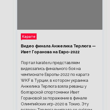
Карате
Видео финала Анжелика Терлюга —
Ивет Горанова на Евро-2022
Портал karate.ru представляем
видеозапись финального боя на
чемпионате Европы-2022 по каратэ
WKF в Турции, в котором украинка
Анжелика Терлюга взяла реванш у
болгарской спортсменки Ивет
Горановой за поражение в финале
Олимпийских игр-2020 в Токио. Эту
встречу Терлюга выиграла со счётом