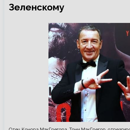
Зеленскому
Отец Конора МакГрегора, Тони МакГрегор, отреагир