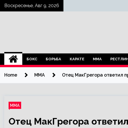
Skip
Воскресенье, Авг 9, 2026
to
content
БОКС
БОРЬБА
КАРАТЕ
ММА
РЕСТЛИ
Home
ММА
Отец МакГрегора ответил 
ММА
Отец МакГрегора ответи