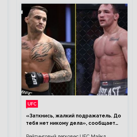
UFC
«Заткнись, жалкий подражатель. До
тебя нет никому дела», сообщает
Майкл Чендлер – о словах Порье
Рейтинговый легковес UFC Майкл