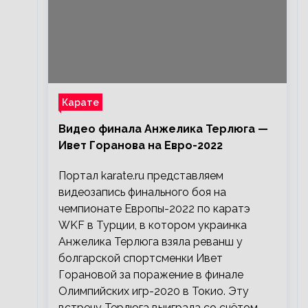
Карате
Видео финала Анжелика Терлюга —
Ивет Горанова на Евро-2022
Портал karate.ru представляем
видеозапись финального боя на
чемпионате Европы-2022 по каратэ
WKF в Турции, в котором украинка
Анжелика Терлюга взяла реванш у
болгарской спортсменки Ивет
Горановой за поражение в финале
Олимпийских игр-2020 в Токио. Эту
встречу Терлюга выиграла со счётом