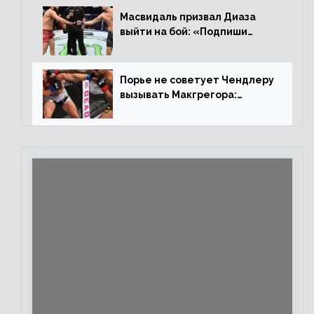
Масвидаль призвал Диаза
выйти на бой: «Подпиши
контракт, сука, давай
повторим»
Порье не советует Чендлеру
вызывать Макгрегора:
«Майкла потрясают в
каждом бою, а Конор умеет
бить»