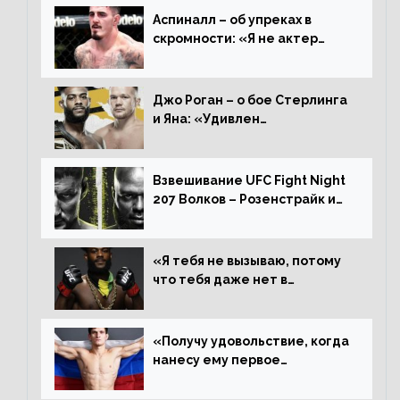
Аспиналл – об упреках в
скромности: «Я не актер
WWE, мне не нужно говорить
дерьмо»
Джо Роган – о бое Стерлинга
и Яна: «Удивлен
раздельному решению,
Алджамейн определенно
выиграл»
Взвешивание UFC Fight Night
207 Волков – Розенстрайк и
другие результаты
«Я тебя не вызываю, потому
что тебя даже нет в
ростере, мистер «Мне нужна
пауза», сообщает Стерлинг
ответил Сехудо
«Получу удовольствие, когда
нанесу ему первое
поражение», сообщает Дэн
Иге – про бой с Евлоевым