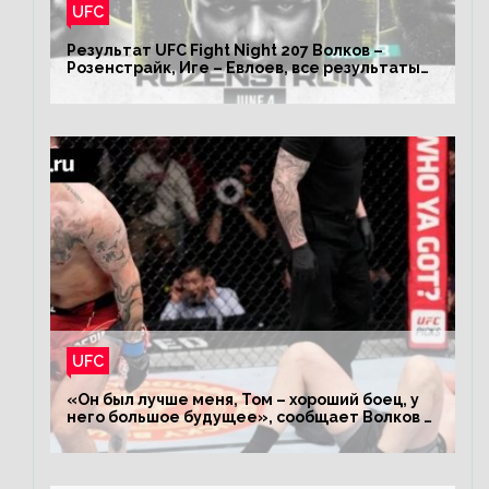
UFC
Результат UFC Fight Night 207 Волков –
Розенстрайк, Иге – Евлоев, все результаты
турнира ЮФС ФН 207
UFC
«Он был лучше меня, Том – хороший боец, у
него большое будущее», сообщает Волков –
о поражении Аспиналлу