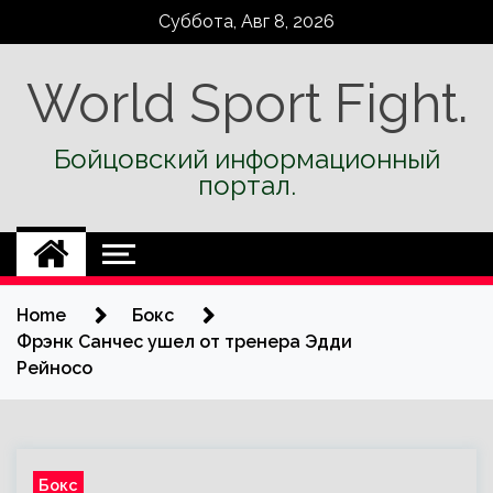
Skip
Суббота, Авг 8, 2026
to
content
World Sport Fight.
Бойцовский информационный
портал.
Home
Бокс
Фрэнк Санчес ушел от тренера Эдди
Рейносо
Бокс