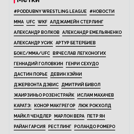
#PODDUBNY WRESTLING LEAGUE
#НОВОСТИ
MMA
UFC
WKF
АЛДЖАМЕЙН СТЕРЛИНГ
АЛЕКСАНДР ВОЛКОВ
АЛЕКСАНДР ЕМЕЛЬЯНЕНКО
АЛЕКСАНДР УСИК
АРТУР БЕТЕРБИЕВ
БОКС/MMA/UFC
ВЯЧЕСЛАВ ЛЕГКОНОГИХ
ГЕННАДИЙ ГОЛОВКИН
ГЕНРИ СЕХУДО
ДАСТИН ПОРЬЕ
ДЕВИН ХЭЙНИ
ДЖЕРВОНТА ДЭВИС
ДМИТРИЙ БИВОЛ
ЖАИРЗИНЬО РОЗЕНСТРАЙК
ИСЛАМ МАХАЧЕВ
КАРАТЭ:
КОНОР МАКГРЕГОР
ЛЮК РОКХОЛД
МАЙКЛ ЧЕНДЛЕР
МАРЛОН ВЕРА
ПЕТР ЯН
РАЙАН ГАРСИЯ
РЕСТЛИНГ
РОЛАНДО РОМЕРО