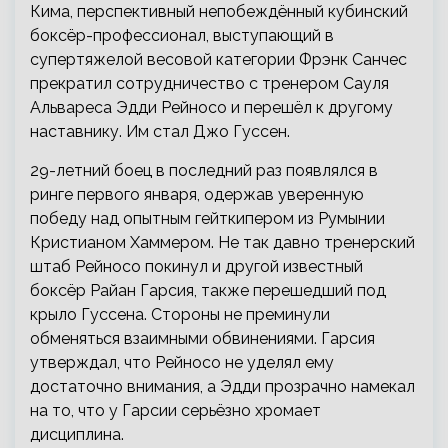
Кима, перспективный непобеждённый кубинский
боксёр-профессионал, выступающий в
супертяжелой весовой категории Фрэнк Санчес
прекратил сотрудничество с тренером Сауля
Альвареса Эдди Рейносо и перешёл к другому
наставнику. Им стал Джо Гуссен.
29-летний боец в последний раз появлялся в
ринге первого января, одержав уверенную
победу над опытным гейткипером из Румынии
Кристианом Хаммером. Не так давно тренерский
штаб Рейносо покинул и другой известный
боксёр Райан Гарсия, также перешедший под
крыло Гуссена. Стороны не преминули
обменяться взаимными обвинениями. Гарсия
утверждал, что Рейносо не уделял ему
достаточно внимания, а Эдди прозрачно намекал
на то, что у Гарсии серьёзно хромает
дисциплина.