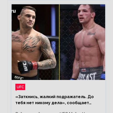
UFC
«Заткнись, жалкий подражатель. До
тебя нет никому дела», сообщает
Майкл Чендлер – о словах Порье