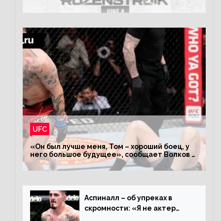
турнира ЮФС ФН 207
UFC
«Он был лучше меня, Том – хороший боец, у
него большое будущее», сообщает Волков –
о поражении Аспиналлу
Аспиналл – об упреках в
скромности: «Я не актер
WWE, мне не нужно говорить