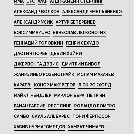
MMA
UFC
WKF
АЛДЖАМЕЙН СТЕРЛИНГ
АЛЕКСАНДР ВОЛКОВ
АЛЕКСАНДР ЕМЕЛЬЯНЕНКО
АЛЕКСАНДР УСИК
АРТУР БЕТЕРБИЕВ
БОКС/MMA/UFC
ВЯЧЕСЛАВ ЛЕГКОНОГИХ
ГЕННАДИЙ ГОЛОВКИН
ГЕНРИ СЕХУДО
ДАСТИН ПОРЬЕ
ДЕВИН ХЭЙНИ
ДЖЕРВОНТА ДЭВИС
ДМИТРИЙ БИВОЛ
ЖАИРЗИНЬО РОЗЕНСТРАЙК
ИСЛАМ МАХАЧЕВ
КАРАТЭ:
КОНОР МАКГРЕГОР
ЛЮК РОКХОЛД
МАЙКЛ ЧЕНДЛЕР
МАРЛОН ВЕРА
ПЕТР ЯН
РАЙАН ГАРСИЯ
РЕСТЛИНГ
РОЛАНДО РОМЕРО
САМБО
САУЛЬ АЛЬВАРЕС
ТОНИ ФЕРГЮСОН
ХАБИБ НУРМАГОМЕДОВ
ХАМЗАТ ЧИМАЕВ