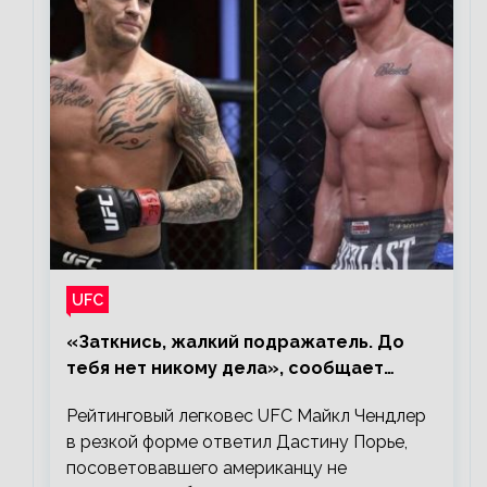
UFC
«Заткнись, жалкий подражатель. До
тебя нет никому дела», сообщает
Майкл Чендлер – о словах Порье
Рейтинговый легковес UFC Майкл Чендлер
в резкой форме ответил Дастину Порье,
посоветовавшего американцу не