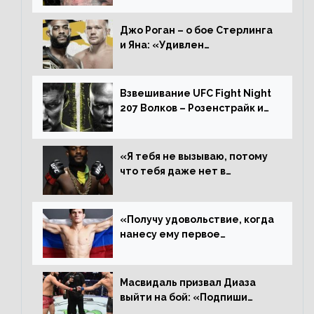
дерьмо»
Джо Роган – о бое Стерлинга
и Яна: «Удивлен
раздельному решению,
Алджамейн определенно
выиграл»
Взвешивание UFC Fight Night
207 Волков – Розенстрайк и
другие результаты
«Я тебя не вызываю, потому
что тебя даже нет в
ростере, мистер «Мне нужна
пауза», сообщает Стерлинг
ответил Сехудо
«Получу удовольствие, когда
нанесу ему первое
поражение», сообщает Дэн
Иге – про бой с Евлоевым
Масвидаль призвал Диаза
выйти на бой: «Подпиши
контракт, сука, давай