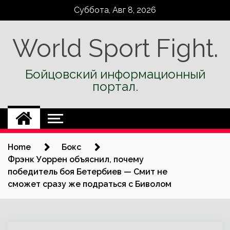
Skip
Суббота, Авг 8, 2026
to
content
World Sport Fight.
Бойцовский информационный
портал.
Home
Бокс
Фрэнк Уоррен объяснил, почему
победитель боя Бетербиев — Смит не
сможет сразу же подраться с Биволом