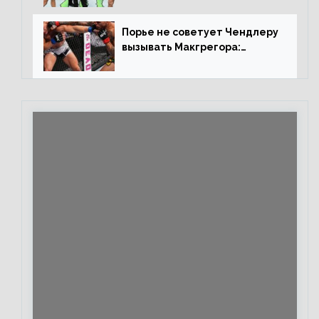
повторим»
Порье не советует Чендлеру
вызывать Макгрегора:
«Майкла потрясают в
каждом бою, а Конор умеет
бить»