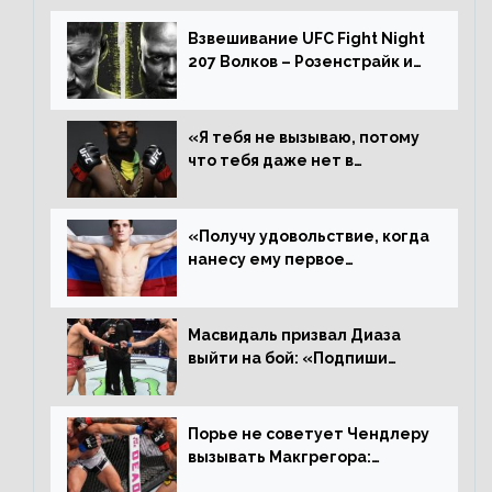
Алджамейн определенно
выиграл»
Взвешивание UFC Fight Night
207 Волков – Розенстрайк и
другие результаты
«Я тебя не вызываю, потому
что тебя даже нет в
ростере, мистер «Мне нужна
пауза», сообщает Стерлинг
ответил Сехудо
«Получу удовольствие, когда
нанесу ему первое
поражение», сообщает Дэн
Иге – про бой с Евлоевым
Масвидаль призвал Диаза
выйти на бой: «Подпиши
контракт, сука, давай
повторим»
Порье не советует Чендлеру
вызывать Макгрегора:
«Майкла потрясают в