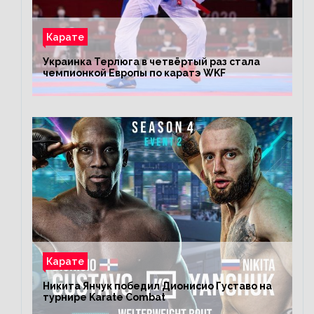
Карате
Украинка Терлюга в четвёртый раз стала
чемпионкой Европы по каратэ WKF
Карате
Никита Янчук победил Дионисио Густаво на
турнире Karate Combat