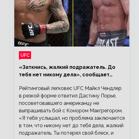
UFC
«Заткнись, жалкий подражатель. До
тебя нет никому дела», сообщает
Майкл Чендлер – о словах Порье
Рейтинговый легковес UFC Майкл Чендлер
в резкой форме ответил Дастину Порье,
посоветовавшего американцу не
выпрашивать бой с Конором Макгрегором.
«Я тебя услышал, но проблема заключается
в том, что никому нет до тебя дела, жалкий
подражатель. Ты потерял свой блеск, и