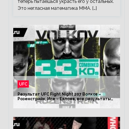
теперь пытаешься украсть его у остальных.
Это негласная математика ММА. […]
UFC
Результат UFC Fight Night 207 Волков –
Розенстрайк, Иге – Евлоев, все результаты
турнира ЮФС ФН 207