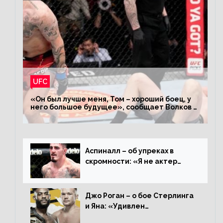
UFC
«Он был лучше меня, Том – хороший боец, у
него большое будущее», сообщает Волков –
о поражении Аспиналлу
Аспиналл – об упреках в
скромности: «Я не актер
WWE, мне не нужно говорить
дерьмо»
Джо Роган – о бое Стерлинга
и Яна: «Удивлен
раздельному решению,