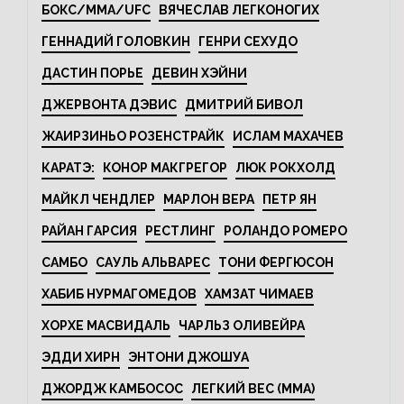
БОКС/MMA/UFC
ВЯЧЕСЛАВ ЛЕГКОНОГИХ
ГЕННАДИЙ ГОЛОВКИН
ГЕНРИ СЕХУДО
ДАСТИН ПОРЬЕ
ДЕВИН ХЭЙНИ
ДЖЕРВОНТА ДЭВИС
ДМИТРИЙ БИВОЛ
ЖАИРЗИНЬО РОЗЕНСТРАЙК
ИСЛАМ МАХАЧЕВ
КАРАТЭ:
КОНОР МАКГРЕГОР
ЛЮК РОКХОЛД
МАЙКЛ ЧЕНДЛЕР
МАРЛОН ВЕРА
ПЕТР ЯН
РАЙАН ГАРСИЯ
РЕСТЛИНГ
РОЛАНДО РОМЕРО
САМБО
САУЛЬ АЛЬВАРЕС
ТОНИ ФЕРГЮСОН
ХАБИБ НУРМАГОМЕДОВ
ХАМЗАТ ЧИМАЕВ
ХОРХЕ МАСВИДАЛЬ
ЧАРЛЬЗ ОЛИВЕЙРА
ЭДДИ ХИРН
ЭНТОНИ ДЖОШУА
ДЖОРДЖ КАМБОСОС
ЛЕГКИЙ ВЕС (MMA)