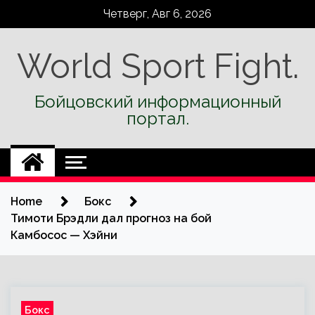
Skip
Четверг, Авг 6, 2026
to
content
World Sport Fight.
Бойцовский информационный
портал.
Home
Бокс
Тимоти Брэдли дал прогноз на бой
Камбосос — Хэйни
Бокс