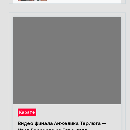
каждом бою, а Конор умеет
бить»
Карате
Видео финала Анжелика Терлюга —