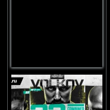
тебя нет никому дела», сообщает
Майкл Чендлер – о словах Порье
Рейтинговый легковес UFC Майкл Чендлер
в резкой форме ответил Дастину Порье,
посоветовавшего американцу не
выпрашивать бой с Конором Макгрегором.
«Я тебя услышал, но проблема заключается
в том, что никому нет до тебя дела, жалкий
подражатель. Ты потерял свой блеск, и
теперь пытаешься украсть его у остальных.
Это негласная математика ММА. […]