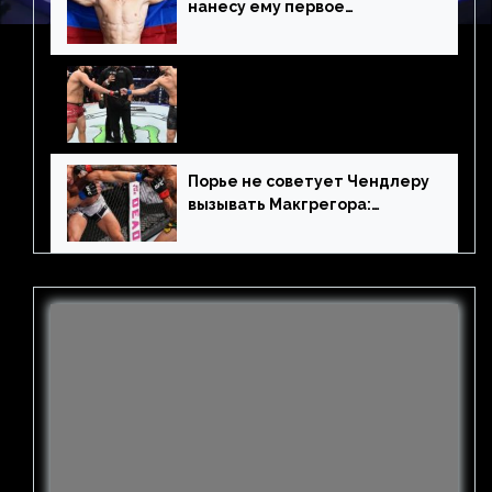
нанесу ему первое
поражение», сообщает Дэн
Иге – про бой с Евлоевым
Масвидаль призвал Диаза
выйти на бой: «Подпиши
контракт, сука, давай
повторим»
Порье не советует Чендлеру
вызывать Макгрегора:
«Майкла потрясают в
каждом бою, а Конор умеет
бить»