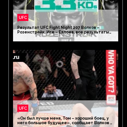
UFC
Результат UFC Fight Night 207 Волков –
Розенстрайк, Иге – Евлоев, все результаты
турнира ЮФС ФН 207
UFC
«Он был лучше меня, Том – хороший боец, у
него большое будущее», сообщает Волков –