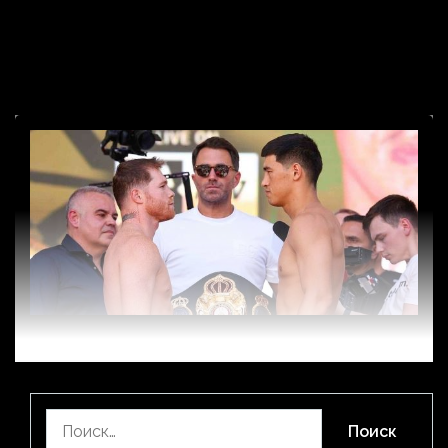
дивизионе Сауль Альварес уступал его подопечному
в весе. По мнению специалиста, Канело, наоборот,
был тяжелее, когда вышел на ринг с Биволом.
«Когда говорят, что Канело залез […]
Найти: