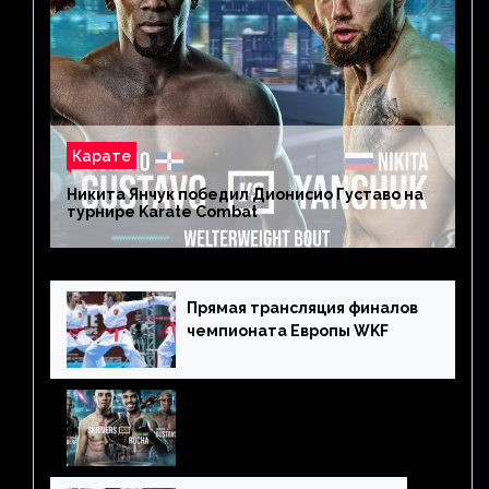
Карате
Никита Янчук победил Дионисио Густаво на
турнире Karate Combat
Прямая трансляция финалов
чемпионата Европы WKF
Каратэ комбат 2022 — где
смотреть. Прямая
трансляция