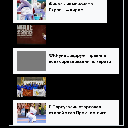
Финалы чемпионата
Европы — видео
Хайлайты двух первых дней
чемпионата Европы — видео
WKF унифицирует правила
всех соревнований по каратэ
Санкт-Петербург выиграл
Кубок России по
олимпийскому каратэ
В Португалии стартовал
второй этап Премьер-лиги
Karate1