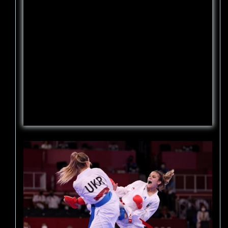
Портал karate.ru представляем видеозапись
финального боя на чемпионате
Европы-2022 по каратэ WKF в Турции, в
котором украинка Анжелика Терлюга взяла
реванш у болгарской спортсменки Ивет
Горановой за поражение в финале
Олимпийских игр-2020 в Токио. Эту
встречу Терлюга выиграла со счётом 11:3.
Источник: karate.ru