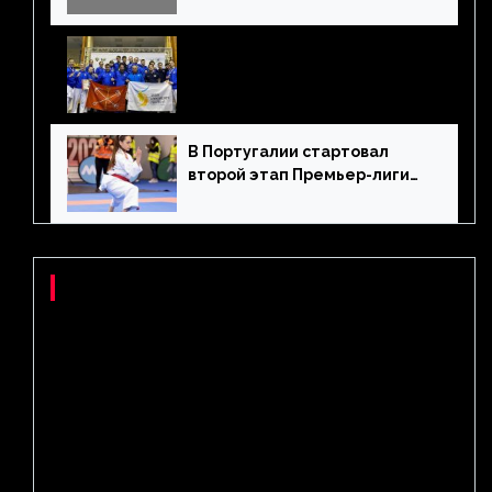
Санкт-Петербург выиграл
Кубок России по
олимпийскому каратэ
В Португалии стартовал
второй этап Премьер-лиги
Karate1
Метки
#PODDUBNY WRESTLING LEAGUE
#НОВОСТИ
MMA
UFC
WKF
АЛДЖАМЕЙН СТЕРЛИНГ
АЛЕКСАНДР ВОЛКОВ
АЛЕКСАНДР ЕМЕЛЬЯНЕНКО
АЛЕКСАНДР УСИК
АРТУР БЕТЕРБИЕВ
БОКС/MMA/UFC
ВЯЧЕСЛАВ ЛЕГКОНОГИХ