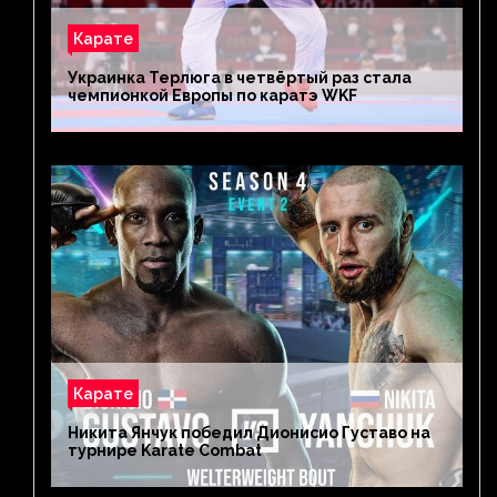
Карате
Украинка Терлюга в четвёртый раз стала
чемпионкой Европы по каратэ WKF
Карате
Никита Янчук победил Дионисио Густаво на
турнире Karate Combat