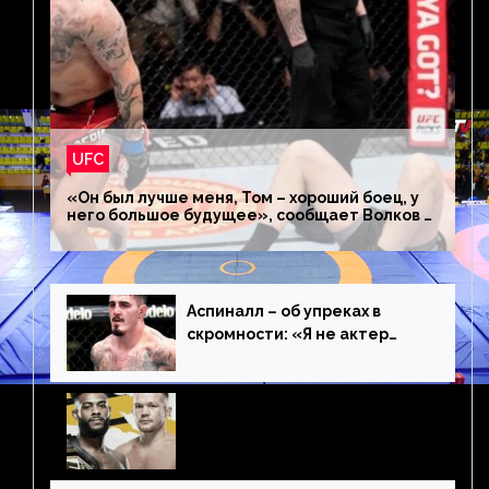
UFC
«Он был лучше меня, Том – хороший боец, у
него большое будущее», сообщает Волков –
о поражении Аспиналлу
Аспиналл – об упреках в
скромности: «Я не актер
WWE, мне не нужно говорить
дерьмо»
Джо Роган – о бое Стерлинга
и Яна: «Удивлен
раздельному решению,
Алджамейн определенно