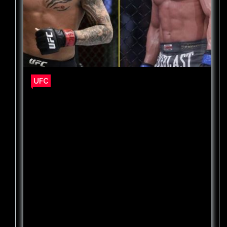
UFC
«Заткнись, жалкий подражатель. До
тебя нет никому дела», сообщает
Майкл Чендлер – о словах Порье
Рейтинговый легковес UFC Майкл Чендлер
в резкой форме ответил Дастину Порье,
посоветовавшего американцу не
выпрашивать бой с Конором Макгрегором.
«Я тебя услышал, но проблема заключается
в том, что никому нет до тебя дела, жалкий
подражатель. Ты потерял свой блеск, и
теперь пытаешься украсть его у остальных.