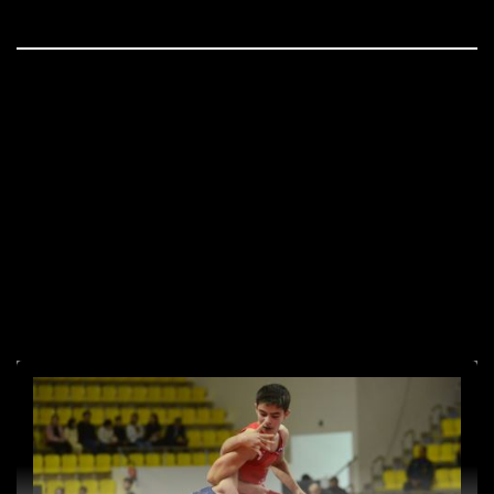
юношей до 16 лет
Пт Май 27 , 2022
В Элисте завершилось первенство России по
вольной борьбе среди юношей до 16 лет. Имена
победителей и призеров во всех весовых
категориях сообщает WRESTRUS.RU 24-27 мая,
Элиста.Вольная борьба. Первенство России U-15 До
35 кг. 1. Ахмед Найбаров (Чечня). 2. Шахбан
Абдурахманов (Дагестан).3. Сергей Кармрян
(Краснодарский край) и Абдула Делеков (Дагестан).
До […]