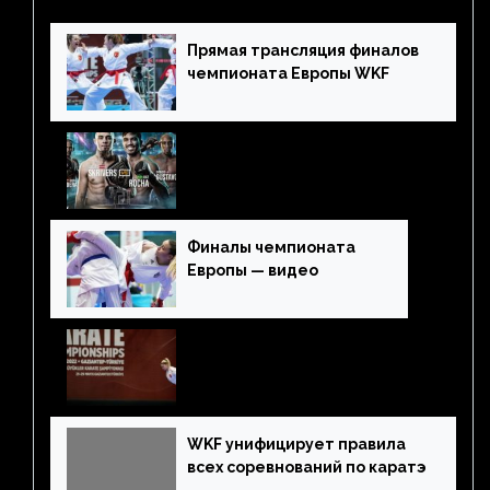
Прямая трансляция финалов
чемпионата Европы WKF
Каратэ комбат 2022 — где
смотреть. Прямая
трансляция
Финалы чемпионата
Европы — видео
Хайлайты двух первых дней
чемпионата Европы — видео
WKF унифицирует правила
всех соревнований по каратэ