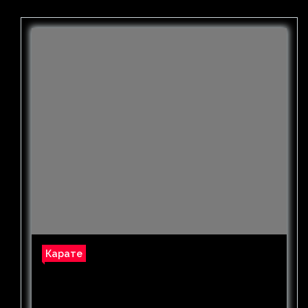
бить»
Карате
Видео финала Анжелика Терлюга —
Ивет Горанова на Евро-2022