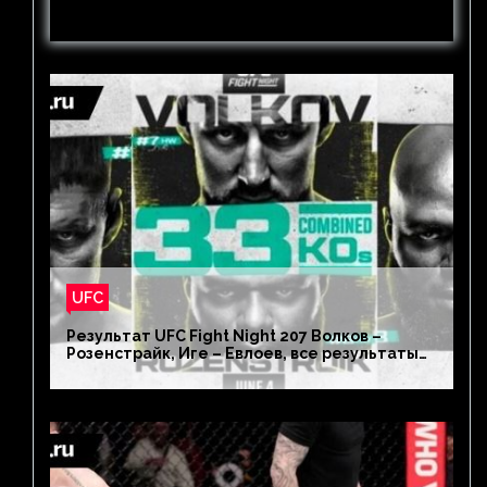
Это негласная математика ММА. […]
UFC
Результат UFC Fight Night 207 Волков –
Розенстрайк, Иге – Евлоев, все результаты
турнира ЮФС ФН 207