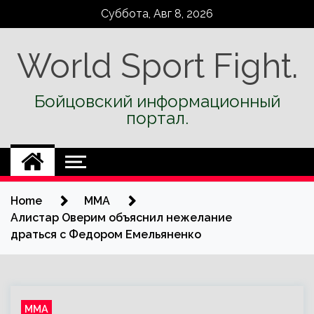
Skip
Суббота, Авг 8, 2026
to
content
World Sport Fight.
Бойцовский информационный
портал.
Home
ММА
Алистар Оверим объяснил нежелание
драться с Федором Емельяненко
ММА