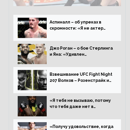
о поражении Аспиналлу
Аспиналл – об упреках в
скромности: «Я не актер
WWE, мне не нужно говорить
дерьмо»
Джо Роган – о бое Стерлинга
и Яна: «Удивлен
раздельному решению,
Алджамейн определенно
выиграл»
Взвешивание UFC Fight Night
207 Волков – Розенстрайк и
другие результаты
«Я тебя не вызываю, потому
что тебя даже нет в
ростере, мистер «Мне нужна
пауза», сообщает Стерлинг
ответил Сехудо
«Получу удовольствие, когда