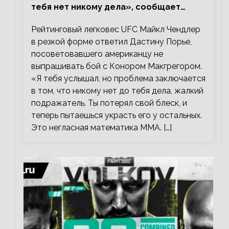
тебя нет никому дела», сообщает
Майкл Чендлер – о словах Порье
Рейтинговый легковес UFC Майкл Чендлер
в резкой форме ответил Дастину Порье,
посоветовавшего американцу не
выпрашивать бой с Конором Макгрегором.
«Я тебя услышал, но проблема заключается
в том, что никому нет до тебя дела, жалкий
подражатель. Ты потерял свой блеск, и
теперь пытаешься украсть его у остальных.
Это негласная математика ММА. […]