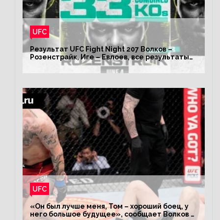
UFC
Результат UFC Fight Night 207 Волков –
Розенстрайк, Иге – Евлоев, все результаты
турнира ЮФС ФН 207
UFC
«Он был лучше меня, Том – хороший боец, у
него большое будущее», сообщает Волков –