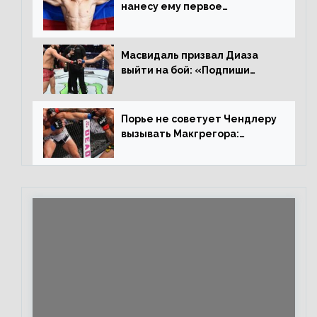
нанесу ему первое
поражение», сообщает Дэн
Иге – про бой с Евлоевым
Масвидаль призвал Диаза
выйти на бой: «Подпиши
контракт, сука, давай
повторим»
Порье не советует Чендлеру
вызывать Макгрегора:
«Майкла потрясают в
каждом бою, а Конор умеет
бить»