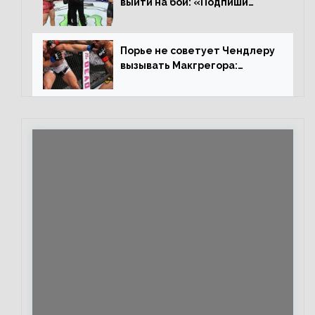
выйти на бой: «Подпиши
контракт, сука, давай
повторим»
Порье не советует Чендлеру
вызывать Макгрегора:
«Майкла потрясают в
каждом бою, а Конор умеет
бить»