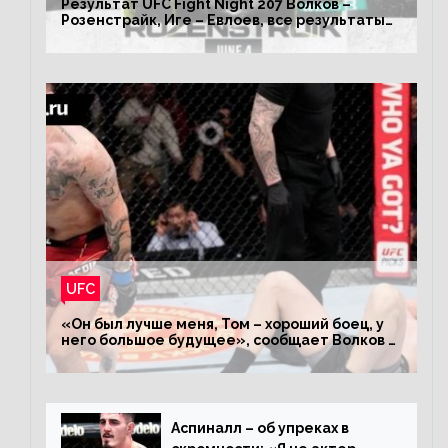
Результат UFC Fight Night 207 Волков –
Розенстрайк, Иге – Евлоев, все результаты
турнира ЮФС ФН 207
UFC
«Он был лучше меня, Том – хороший боец, у
него большое будущее», сообщает Волков –
о поражении Аспиналлу
Аспиналл – об упреках в