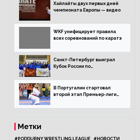
Хайлайты двух первых дней
чемпионата Европы — видео
WKF унифицирует правила
всех соревнований по каратэ
Санкт-Петербург выиграл
Кубок России по
олимпийскому каратэ
В Португалии стартовал
второй этап Премьер-лиги
Karate1
Метки
#PODDUBNY WRESTLING LEAGUE
#НОВОСТИ