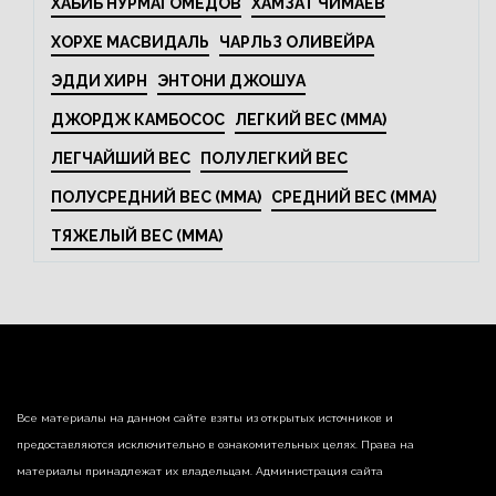
ХАБИБ НУРМАГОМЕДОВ
ХАМЗАТ ЧИМАЕВ
ХОРХЕ МАСВИДАЛЬ
ЧАРЛЬЗ ОЛИВЕЙРА
ЭДДИ ХИРН
ЭНТОНИ ДЖОШУА
ДЖОРДЖ КАМБОСОС
ЛЕГКИЙ ВЕС (MMA)
ЛЕГЧАЙШИЙ ВЕС
ПОЛУЛЕГКИЙ ВЕС
ПОЛУСРЕДНИЙ ВЕС (MMA)
СРЕДНИЙ ВЕС (MMA)
ТЯЖЕЛЫЙ ВЕС (MMA)
Все материалы на данном сайте взяты из открытых источников и
предоставляются исключительно в ознакомительных целях. Права на
материалы принадлежат их владельцам. Администрация сайта