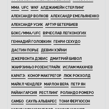
MMA
UFC
WKF
АЛДЖАМЕЙН СТЕРЛИНГ
АЛЕКСАНДР ВОЛКОВ
АЛЕКСАНДР ЕМЕЛЬЯНЕНКО
АЛЕКСАНДР УСИК
АРТУР БЕТЕРБИЕВ
БОКС/MMA/UFC
ВЯЧЕСЛАВ ЛЕГКОНОГИХ
ГЕННАДИЙ ГОЛОВКИН
ГЕНРИ СЕХУДО
ДАСТИН ПОРЬЕ
ДЕВИН ХЭЙНИ
ДЖЕРВОНТА ДЭВИС
ДМИТРИЙ БИВОЛ
ЖАИРЗИНЬО РОЗЕНСТРАЙК
ИСЛАМ МАХАЧЕВ
КАРАТЭ:
КОНОР МАКГРЕГОР
ЛЮК РОКХОЛД
МАЙКЛ ЧЕНДЛЕР
МАРЛОН ВЕРА
ПЕТР ЯН
РАЙАН ГАРСИЯ
РЕСТЛИНГ
РОЛАНДО РОМЕРО
САМБО
САУЛЬ АЛЬВАРЕС
ТОНИ ФЕРГЮСОН