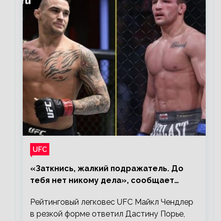
UFC
«Заткнись, жалкий подражатель. До
тебя нет никому дела», сообщает
Майкл Чендлер – о словах Порье
Рейтинговый легковес UFC Майкл Чендлер
в резкой форме ответил Дастину Порье,