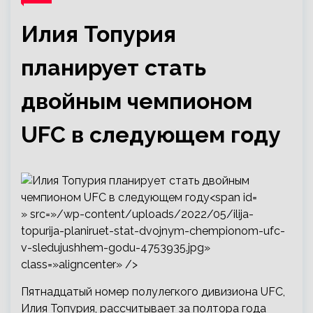
Илия Топурия
планирует стать
двойным чемпионом
UFC в следующем году
» src=»/wp-content/uploads/2022/05/ilija-
topurija-planiruet-stat-dvojnym-chempionom-ufc-
v-sledujushhem-godu-4753935.jpg»
class=»aligncenter» />
Пятнадцатый номер полулегкого дивизиона UFC,
Илия Топурия, рассчитывает за полтора года