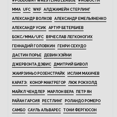
#PODDUBNY WRESTLING LEAGUE
#НОВОСТИ
MMA
UFC
WKF
АЛДЖАМЕЙН СТЕРЛИНГ
АЛЕКСАНДР ВОЛКОВ
АЛЕКСАНДР ЕМЕЛЬЯНЕНКО
АЛЕКСАНДР УСИК
АРТУР БЕТЕРБИЕВ
БОКС/MMA/UFC
ВЯЧЕСЛАВ ЛЕГКОНОГИХ
ГЕННАДИЙ ГОЛОВКИН
ГЕНРИ СЕХУДО
ДАСТИН ПОРЬЕ
ДЕВИН ХЭЙНИ
ДЖЕРВОНТА ДЭВИС
ДМИТРИЙ БИВОЛ
ЖАИРЗИНЬО РОЗЕНСТРАЙК
ИСЛАМ МАХАЧЕВ
КАРАТЭ:
КОНОР МАКГРЕГОР
ЛЮК РОКХОЛД
МАЙКЛ ЧЕНДЛЕР
МАРЛОН ВЕРА
ПЕТР ЯН
РАЙАН ГАРСИЯ
РЕСТЛИНГ
РОЛАНДО РОМЕРО
САМБО
САУЛЬ АЛЬВАРЕС
ТОНИ ФЕРГЮСОН