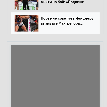
выйти на бой: «Подпиши
контракт, сука, давай
повторим»
Порье не советует Чендлеру
вызывать Макгрегора:
«Майкла потрясают в
каждом бою, а Конор умеет
бить»