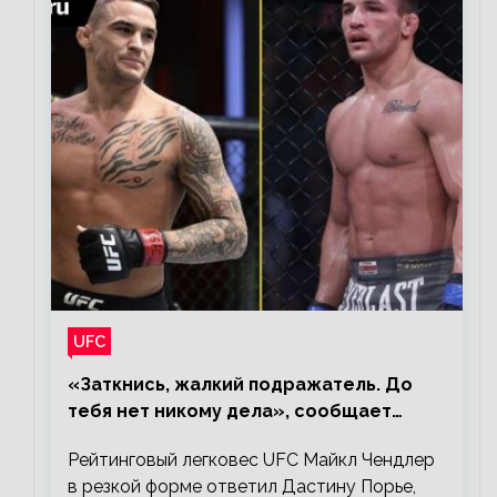
UFC
«Заткнись, жалкий подражатель. До
тебя нет никому дела», сообщает
Майкл Чендлер – о словах Порье
Рейтинговый легковес UFC Майкл Чендлер
в резкой форме ответил Дастину Порье,