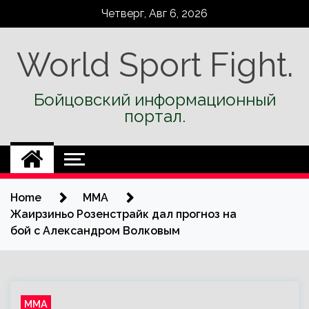
Skip
Четверг, Авг 6, 2026
to
content
World Sport Fight.
Бойцовский информационный
портал.
Home
ММА
Жаирзиньо Розенстрайк дал прогноз на
бой с Александром Волковым
ММА