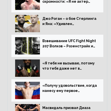
скромности: «Я не актер
WWE, мне не нужно говорить
дерьмо»
Джо Роган – о бое Стерлинга
и Яна: «Удивлен
раздельному решению,
Алджамейн определенно
выиграл»
Взвешивание UFC Fight Night
207 Волков – Розенстрайк и
другие результаты
«Я тебя не вызываю, потому
что тебя даже нет в
ростере, мистер «Мне нужна
пауза», сообщает Стерлинг
ответил Сехудо
«Получу удовольствие, когда
нанесу ему первое
поражение», сообщает Дэн
Иге – про бой с Евлоевым
Масвидаль призвал Диаза