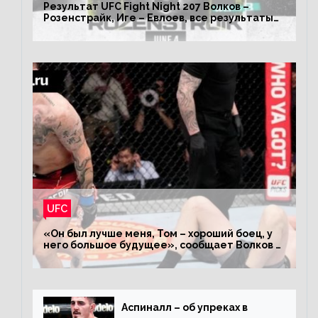
Результат UFC Fight Night 207 Волков –
Розенстрайк, Иге – Евлоев, все результаты
турнира ЮФС ФН 207
UFC
«Он был лучше меня, Том – хороший боец, у
него большое будущее», сообщает Волков –
о поражении Аспиналлу
Аспиналл – об упреках в