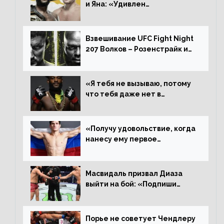
и Яна: «Удивлен
раздельному решению,
Алджамейн определенно
выиграл»
Взвешивание UFC Fight Night
207 Волков – Розенстрайк и
другие результаты
«Я тебя не вызываю, потому
что тебя даже нет в
ростере, мистер «Мне нужна
пауза», сообщает Стерлинг
ответил Сехудо
«Получу удовольствие, когда
нанесу ему первое
поражение», сообщает Дэн
Иге – про бой с Евлоевым
Масвидаль призвал Диаза
выйти на бой: «Подпиши
контракт, сука, давай
повторим»
Порье не советует Чендлеру