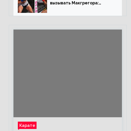
вызывать Макгрегора:
«Майкла потрясают в
каждом бою, а Конор умеет
бить»
Карате