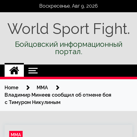
Skip
Воскресенье, Авг 9, 2026
to
content
World Sport Fight.
Бойцовский информационный
портал.
Home
ММА
Владимир Минеев сообщил об отмене боя
с Тимуром Никулиным
ММА