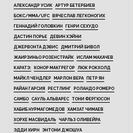
АЛЕКСАНДР УСИК
АРТУР БЕТЕРБИЕВ
БОКС/MMA/UFC
ВЯЧЕСЛАВ ЛЕГКОНОГИХ
ГЕННАДИЙ ГОЛОВКИН
ГЕНРИ СЕХУДО
ДАСТИН ПОРЬЕ
ДЕВИН ХЭЙНИ
ДЖЕРВОНТА ДЭВИС
ДМИТРИЙ БИВОЛ
ЖАИРЗИНЬО РОЗЕНСТРАЙК
ИСЛАМ МАХАЧЕВ
КАРАТЭ:
КОНОР МАКГРЕГОР
ЛЮК РОКХОЛД
МАЙКЛ ЧЕНДЛЕР
МАРЛОН ВЕРА
ПЕТР ЯН
РАЙАН ГАРСИЯ
РЕСТЛИНГ
РОЛАНДО РОМЕРО
САМБО
САУЛЬ АЛЬВАРЕС
ТОНИ ФЕРГЮСОН
ХАБИБ НУРМАГОМЕДОВ
ХАМЗАТ ЧИМАЕВ
ХОРХЕ МАСВИДАЛЬ
ЧАРЛЬЗ ОЛИВЕЙРА
ЭДДИ ХИРН
ЭНТОНИ ДЖОШУА