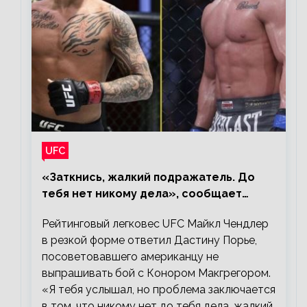
UFC
«Заткнись, жалкий подражатель. До
тебя нет никому дела», сообщает
Майкл Чендлер – о словах Порье
Рейтинговый легковес UFC Майкл Чендлер
в резкой форме ответил Дастину Порье,
посоветовавшего американцу не
выпрашивать бой с Конором Макгрегором.
«Я тебя услышал, но проблема заключается
в том, что никому нет до тебя дела, жалкий