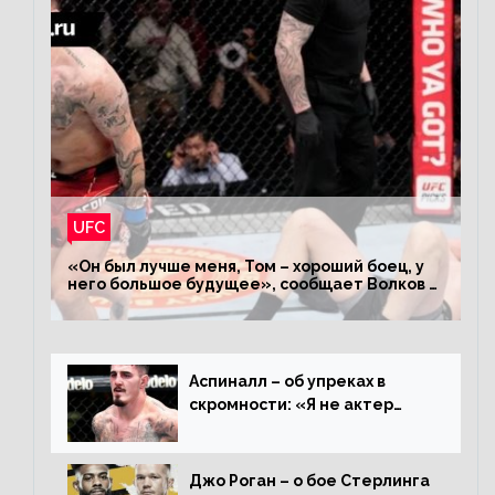
UFC
«Он был лучше меня, Том – хороший боец, у
него большое будущее», сообщает Волков –
о поражении Аспиналлу
Аспиналл – об упреках в
скромности: «Я не актер
WWE, мне не нужно говорить
дерьмо»
Джо Роган – о бое Стерлинга