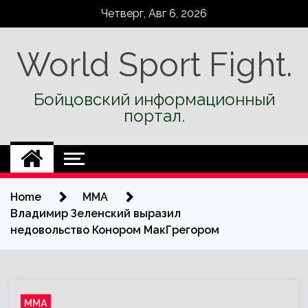
Skip
Четверг, Авг 6, 2026
to
content
World Sport Fight.
Бойцовский информационный
портал.
Home
ММА
Владимир Зеленский выразил
недовольство Конором МакГрегором
ММА