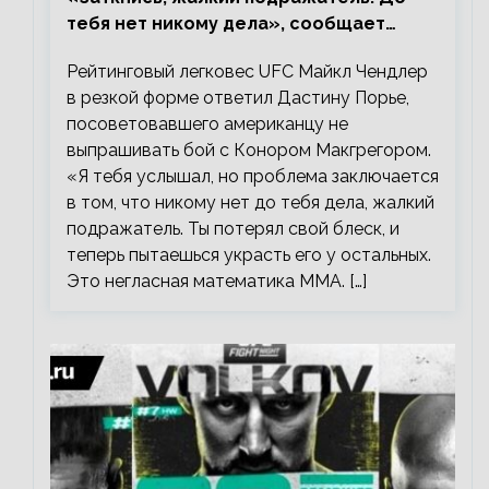
тебя нет никому дела», сообщает
Майкл Чендлер – о словах Порье
Рейтинговый легковес UFC Майкл Чендлер
в резкой форме ответил Дастину Порье,
посоветовавшего американцу не
выпрашивать бой с Конором Макгрегором.
«Я тебя услышал, но проблема заключается
в том, что никому нет до тебя дела, жалкий
подражатель. Ты потерял свой блеск, и
теперь пытаешься украсть его у остальных.
Это негласная математика ММА. […]