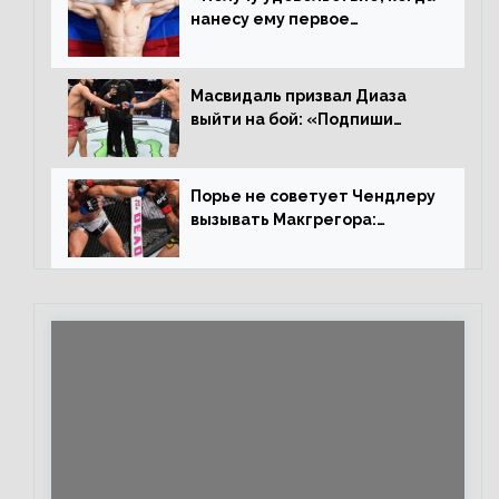
нанесу ему первое
поражение», сообщает Дэн
Иге – про бой с Евлоевым
Масвидаль призвал Диаза
выйти на бой: «Подпиши
контракт, сука, давай
повторим»
Порье не советует Чендлеру
вызывать Макгрегора:
«Майкла потрясают в
каждом бою, а Конор умеет
бить»