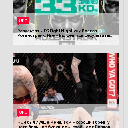
UFC
Результат UFC Fight Night 207 Волков –
Розенстрайк, Иге – Евлоев, все результаты
турнира ЮФС ФН 207
UFC
«Он был лучше меня, Том – хороший боец, у
него большое будущее», сообщает Волков –