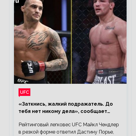
UFC
«Заткнись, жалкий подражатель. До
тебя нет никому дела», сообщает
Майкл Чендлер – о словах Порье
Рейтинговый легковес UFC Майкл Чендлер
в резкой форме ответил Дастину Порье,