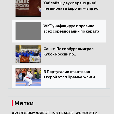
Хайлайты двух первых дней
чемпионата Европы — видео
WKF унифицирует правила
всех соревнований по каратэ
Санкт-Петербург выиграл
Кубок России по
олимпийскому каратэ
В Португалии стартовал
второй этап Премьер-лиги
Karate1
Метки
#PODDUBNY WRESTLING LEAGUE
#НОВОСТИ