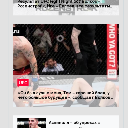
Результат UFC Fight Night 207 Волков –
Розенстрайк, Иге – Евлоев, все результаты
турнира ЮФС ФН 207
UFC
«Он был лучше меня, Том – хороший боец, у
него большое будущее», сообщает Волков –
о поражении Аспиналлу
Аспиналл – об упреках в