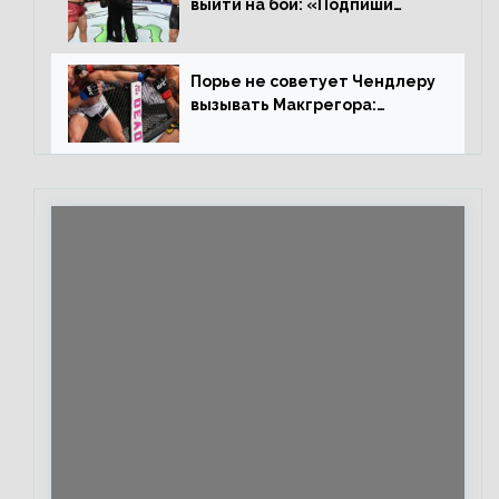
выйти на бой: «Подпиши
контракт, сука, давай
повторим»
Порье не советует Чендлеру
вызывать Макгрегора:
«Майкла потрясают в
каждом бою, а Конор умеет
бить»