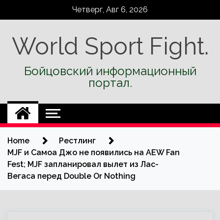
Skip
Четверг, Авг 6, 2026
to
content
World Sport Fight.
Бойцовский информационный
портал.
Home
Рестлинг
MJF и Самоа Джо не появились на AEW Fan
Fest; MJF запланировал вылет из Лас-
Вегаса перед Double Or Nothing