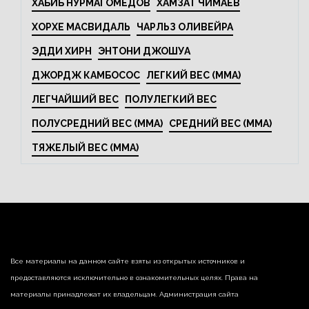
ХАБИБ НУРМАГОМЕДОВ
ХАМЗАТ ЧИМАЕВ
ХОРХЕ МАСВИДАЛЬ
ЧАРЛЬЗ ОЛИВЕЙРА
ЭДДИ ХИРН
ЭНТОНИ ДЖОШУА
ДЖОРДЖ КАМБОСОС
ЛЕГКИЙ ВЕС (MMA)
ЛЕГЧАЙШИЙ ВЕС
ПОЛУЛЕГКИЙ ВЕС
ПОЛУСРЕДНИЙ ВЕС (MMA)
СРЕДНИЙ ВЕС (MMA)
ТЯЖЕЛЫЙ ВЕС (MMA)
Все материалы на данном сайте взяты из открытых источников и
предоставляются исключительно в ознакомительных целях. Права на
материалы принадлежат их владельцам. Администрация сайта