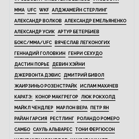
MMA
UFC
WKF
АЛДЖАМЕЙН СТЕРЛИНГ
АЛЕКСАНДР ВОЛКОВ
АЛЕКСАНДР ЕМЕЛЬЯНЕНКО
АЛЕКСАНДР УСИК
АРТУР БЕТЕРБИЕВ
БОКС/MMA/UFC
ВЯЧЕСЛАВ ЛЕГКОНОГИХ
ГЕННАДИЙ ГОЛОВКИН
ГЕНРИ СЕХУДО
ДАСТИН ПОРЬЕ
ДЕВИН ХЭЙНИ
ДЖЕРВОНТА ДЭВИС
ДМИТРИЙ БИВОЛ
ЖАИРЗИНЬО РОЗЕНСТРАЙК
ИСЛАМ МАХАЧЕВ
КАРАТЭ:
КОНОР МАКГРЕГОР
ЛЮК РОКХОЛД
МАЙКЛ ЧЕНДЛЕР
МАРЛОН ВЕРА
ПЕТР ЯН
РАЙАН ГАРСИЯ
РЕСТЛИНГ
РОЛАНДО РОМЕРО
САМБО
САУЛЬ АЛЬВАРЕС
ТОНИ ФЕРГЮСОН