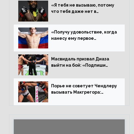
«Я тебя не вызываю, потому
что тебя даже нет в
ростере, мистер «Мне нужна
пауза», сообщает Стерлинг
ответил Сехудо
«Получу удовольствие, когда
нанесу ему первое
поражение», сообщает Дэн
Иге – про бой с Евлоевым
Масвидаль призвал Диаза
выйти на бой: «Подпиши
контракт, сука, давай
повторим»
Порье не советует Чендлеру
вызывать Макгрегора:
«Майкла потрясают в
каждом бою, а Конор умеет
бить»