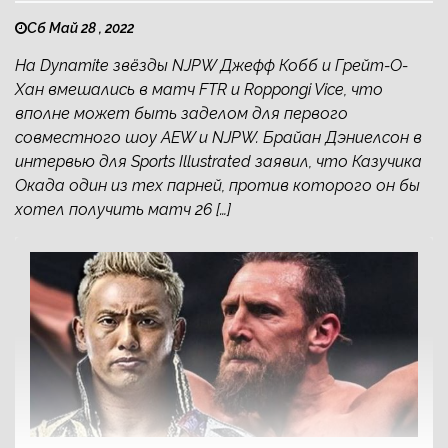
Сб Май 28 , 2022
На Dynamite звёзды NJPW Джефф Кобб и Грейт-О-
Хан вмешались в матч FTR и Roppongi Vice, что
вполне может быть заделом для первого
совместного шоу AEW и NJPW. Брайан Дэниелсон в
интервью для Sports Illustrated заявил, что Казучика
Окада один из тех парней, против которого он бы
хотел получить матч 26 […]