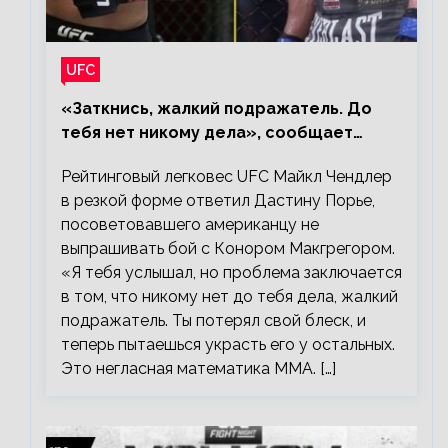
UFC
«Заткнись, жалкий подражатель. До
тебя нет никому дела», сообщает
Майкл Чендлер – о словах Порье
Рейтинговый легковес UFC Майкл Чендлер
в резкой форме ответил Дастину Порье,
посоветовавшего американцу не
выпрашивать бой с Конором Макгрегором.
«Я тебя услышал, но проблема заключается
в том, что никому нет до тебя дела, жалкий
подражатель. Ты потерял свой блеск, и
теперь пытаешься украсть его у остальных.
Это негласная математика ММА. […]