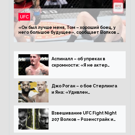
UFC
«Он был лучше меня, Том – хороший боец, у
него большое будущее», сообщает Волков –
о поражении Аспиналлу
Аспиналл – об упреках в
скромности: «Я не актер
WWE, мне не нужно говорить
дерьмо»
Джо Роган – о бое Стерлинга
и Яна: «Удивлен
раздельному решению,
Алджамейн определенно
выиграл»
Взвешивание UFC Fight Night
207 Волков – Розенстрайк и
другие результаты