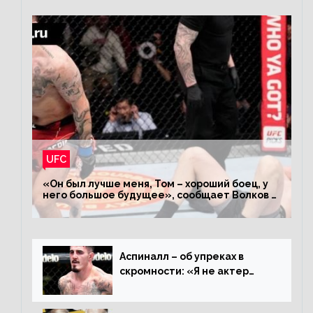
UFC
«Он был лучше меня, Том – хороший боец, у
него большое будущее», сообщает Волков –
о поражении Аспиналлу
Аспиналл – об упреках в
скромности: «Я не актер
WWE, мне не нужно говорить
дерьмо»