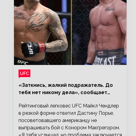
UFC
«Заткнись, жалкий подражатель. До
тебя нет никому дела», сообщает
Майкл Чендлер – о словах Порье
Рейтинговый легковес UFC Майкл Чендлер
в резкой форме ответил Дастину Порье,
посоветовавшего американцу не
выпрашивать бой с Конором Макгрегором.
«Я тебя услышал, но проблема заключается