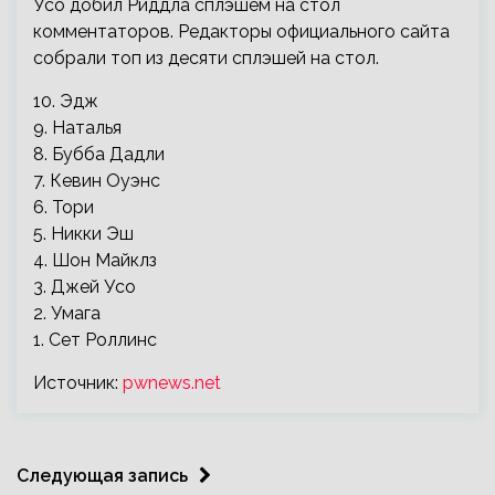
Усо добил Риддла сплэшем на стол
комментаторов. Редакторы официального сайта
собрали топ из десяти сплэшей на стол.
10. Эдж
9. Наталья
8. Бубба Дадли
7. Кевин Оуэнс
6. Тори
5. Никки Эш
4. Шон Майклз
3. Джей Усо
2. Умага
1. Сет Роллинс
Источник:
pwnews.net
Следующая запись