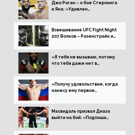
Джо Роган – о бое Стерлинга
и Яна: «Удивлен
раздельному решению,
Алджамейн определенно
выиграл»
Взвешивание UFC Fight Night
207 Волков – Розенстрайк и
другие результаты
«Я тебя не вызываю, потому
что тебя даже нет в
ростере, мистер «Мне нужна
пауза», сообщает Стерлинг
ответил Сехудо
«Получу удовольствие, когда
нанесу ему первое
поражение», сообщает Дэн
Иге – про бой с Евлоевым
Масвидаль призвал Диаза
выйти на бой: «Подпиши
контракт, сука, давай
повторим»