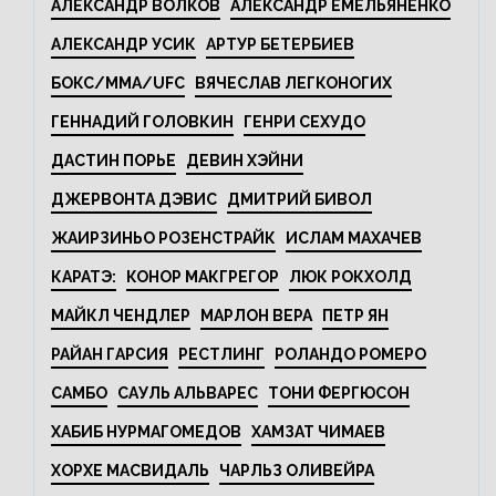
АЛЕКСАНДР ВОЛКОВ
АЛЕКСАНДР ЕМЕЛЬЯНЕНКО
АЛЕКСАНДР УСИК
АРТУР БЕТЕРБИЕВ
БОКС/MMA/UFC
ВЯЧЕСЛАВ ЛЕГКОНОГИХ
ГЕННАДИЙ ГОЛОВКИН
ГЕНРИ СЕХУДО
ДАСТИН ПОРЬЕ
ДЕВИН ХЭЙНИ
ДЖЕРВОНТА ДЭВИС
ДМИТРИЙ БИВОЛ
ЖАИРЗИНЬО РОЗЕНСТРАЙК
ИСЛАМ МАХАЧЕВ
КАРАТЭ:
КОНОР МАКГРЕГОР
ЛЮК РОКХОЛД
МАЙКЛ ЧЕНДЛЕР
МАРЛОН ВЕРА
ПЕТР ЯН
РАЙАН ГАРСИЯ
РЕСТЛИНГ
РОЛАНДО РОМЕРО
САМБО
САУЛЬ АЛЬВАРЕС
ТОНИ ФЕРГЮСОН
ХАБИБ НУРМАГОМЕДОВ
ХАМЗАТ ЧИМАЕВ
ХОРХЕ МАСВИДАЛЬ
ЧАРЛЬЗ ОЛИВЕЙРА