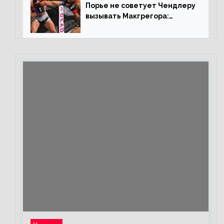
Порье не советует Чендлеру
вызывать Макгрегора:
«Майкла потрясают в
каждом бою, а Конор умеет
бить»