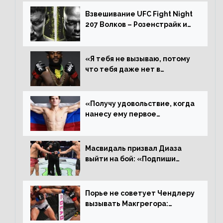
Алджамейн определенно
выиграл»
Взвешивание UFC Fight Night
207 Волков – Розенстрайк и
другие результаты
«Я тебя не вызываю, потому
что тебя даже нет в
ростере, мистер «Мне нужна
пауза», сообщает Стерлинг
ответил Сехудо
«Получу удовольствие, когда
нанесу ему первое
поражение», сообщает Дэн
Иге – про бой с Евлоевым
Масвидаль призвал Диаза
выйти на бой: «Подпиши
контракт, сука, давай
повторим»
Порье не советует Чендлеру
вызывать Макгрегора:
«Майкла потрясают в