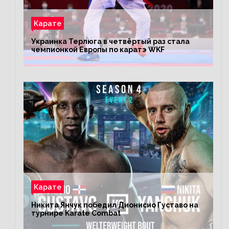
Карате
Украинка Терлюга в четвёртый раз стала
чемпионкой Европы по каратэ WKF
Карате
Никита Янчук победил Дионисио Густаво на
турнире Karate Combat