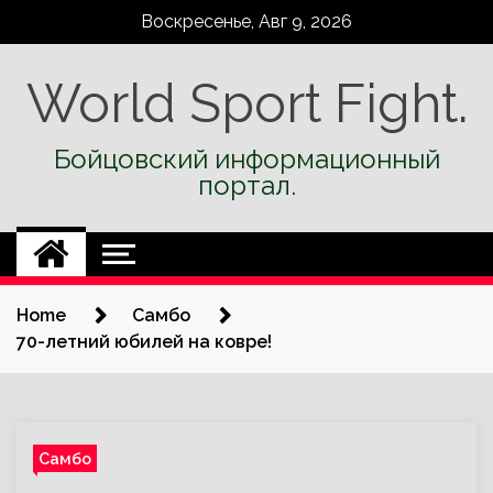
Skip
Воскресенье, Авг 9, 2026
to
content
World Sport Fight.
Бойцовский информационный
портал.
Home
Самбо
70-летний юбилей на ковре!
Самбо