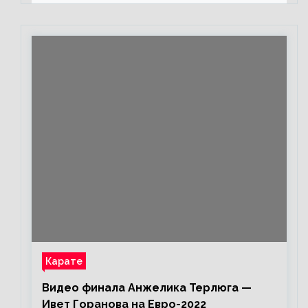
каждом бою, а Конор умеет
бить»
Карате
Видео финала Анжелика Терлюга —
Ивет Горанова на Евро-2022