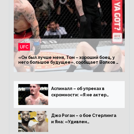
UFC
«Он был лучше меня, Том – хороший боец, у
него большое будущее», сообщает Волков –
о поражении Аспиналлу
Аспиналл – об упреках в
скромности: «Я не актер
WWE, мне не нужно говорить
дерьмо»
Джо Роган – о бое Стерлинга
и Яна: «Удивлен
раздельному решению,