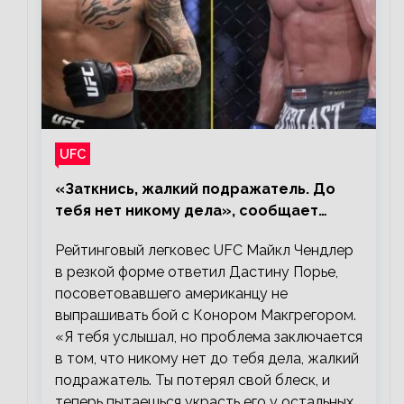
UFC
«Заткнись, жалкий подражатель. До
тебя нет никому дела», сообщает
Майкл Чендлер – о словах Порье
Рейтинговый легковес UFC Майкл Чендлер
в резкой форме ответил Дастину Порье,
посоветовавшего американцу не
выпрашивать бой с Конором Макгрегором.
«Я тебя услышал, но проблема заключается
в том, что никому нет до тебя дела, жалкий
подражатель. Ты потерял свой блеск, и
теперь пытаешься украсть его у остальных.