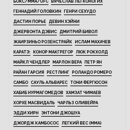
БОКС/MMA/UFC
ВЯЧЕСЛАВ ЛЕГКОНОГИХ
ГЕННАДИЙ ГОЛОВКИН
ГЕНРИ СЕХУДО
ДАСТИН ПОРЬЕ
ДЕВИН ХЭЙНИ
ДЖЕРВОНТА ДЭВИС
ДМИТРИЙ БИВОЛ
ЖАИРЗИНЬО РОЗЕНСТРАЙК
ИСЛАМ МАХАЧЕВ
КАРАТЭ:
КОНОР МАКГРЕГОР
ЛЮК РОКХОЛД
МАЙКЛ ЧЕНДЛЕР
МАРЛОН ВЕРА
ПЕТР ЯН
РАЙАН ГАРСИЯ
РЕСТЛИНГ
РОЛАНДО РОМЕРО
САМБО
САУЛЬ АЛЬВАРЕС
ТОНИ ФЕРГЮСОН
ХАБИБ НУРМАГОМЕДОВ
ХАМЗАТ ЧИМАЕВ
ХОРХЕ МАСВИДАЛЬ
ЧАРЛЬЗ ОЛИВЕЙРА
ЭДДИ ХИРН
ЭНТОНИ ДЖОШУА
ДЖОРДЖ КАМБОСОС
ЛЕГКИЙ ВЕС (MMA)