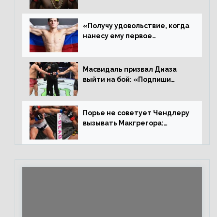
ростере, мистер «Мне нужна
пауза», сообщает Стерлинг
ответил Сехудо
«Получу удовольствие, когда
нанесу ему первое
поражение», сообщает Дэн
Иге – про бой с Евлоевым
Масвидаль призвал Диаза
выйти на бой: «Подпиши
контракт, сука, давай
повторим»
Порье не советует Чендлеру
вызывать Макгрегора:
«Майкла потрясают в
каждом бою, а Конор умеет
бить»