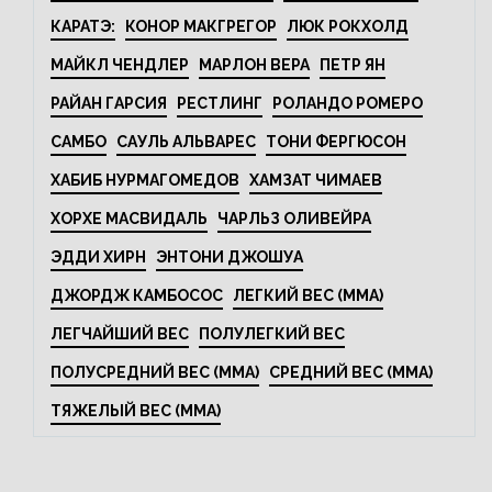
КАРАТЭ:
КОНОР МАКГРЕГОР
ЛЮК РОКХОЛД
МАЙКЛ ЧЕНДЛЕР
МАРЛОН ВЕРА
ПЕТР ЯН
РАЙАН ГАРСИЯ
РЕСТЛИНГ
РОЛАНДО РОМЕРО
САМБО
САУЛЬ АЛЬВАРЕС
ТОНИ ФЕРГЮСОН
ХАБИБ НУРМАГОМЕДОВ
ХАМЗАТ ЧИМАЕВ
ХОРХЕ МАСВИДАЛЬ
ЧАРЛЬЗ ОЛИВЕЙРА
ЭДДИ ХИРН
ЭНТОНИ ДЖОШУА
ДЖОРДЖ КАМБОСОС
ЛЕГКИЙ ВЕС (MMA)
ЛЕГЧАЙШИЙ ВЕС
ПОЛУЛЕГКИЙ ВЕС
ПОЛУСРЕДНИЙ ВЕС (MMA)
СРЕДНИЙ ВЕС (MMA)
ТЯЖЕЛЫЙ ВЕС (MMA)