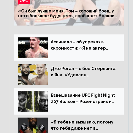
UFC
«Он был лучше меня, Том – хороший боец, у
него большое будущее», сообщает Волков –
о поражении Аспиналлу
Аспиналл – об упреках в
скромности: «Я не актер
WWE, мне не нужно говорить
дерьмо»
Джо Роган – о бое Стерлинга
и Яна: «Удивлен
раздельному решению,
Алджамейн определенно
выиграл»
Взвешивание UFC Fight Night
207 Волков – Розенстрайк и
другие результаты
«Я тебя не вызываю, потому
что тебя даже нет в