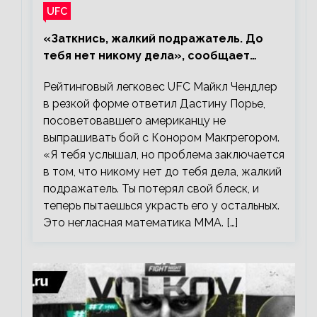
UFC
«Заткнись, жалкий подражатель. До
тебя нет никому дела», сообщает
Майкл Чендлер – о словах Порье
Рейтинговый легковес UFC Майкл Чендлер
в резкой форме ответил Дастину Порье,
посоветовавшего американцу не
выпрашивать бой с Конором Макгрегором.
«Я тебя услышал, но проблема заключается
в том, что никому нет до тебя дела, жалкий
подражатель. Ты потерял свой блеск, и
теперь пытаешься украсть его у остальных.
Это негласная математика ММА. […]