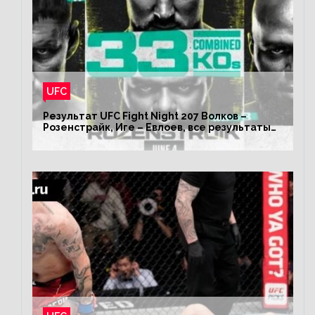
UFC
Результат UFC Fight Night 207 Волков –
Розенстрайк, Иге – Евлоев, все результаты
турнира ЮФС ФН 207