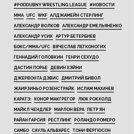
#PODDUBNY WRESTLING LEAGUE
#НОВОСТИ
MMA
UFC
WKF
АЛДЖАМЕЙН СТЕРЛИНГ
АЛЕКСАНДР ВОЛКОВ
АЛЕКСАНДР ЕМЕЛЬЯНЕНКО
АЛЕКСАНДР УСИК
АРТУР БЕТЕРБИЕВ
БОКС/MMA/UFC
ВЯЧЕСЛАВ ЛЕГКОНОГИХ
ГЕННАДИЙ ГОЛОВКИН
ГЕНРИ СЕХУДО
ДАСТИН ПОРЬЕ
ДЕВИН ХЭЙНИ
ДЖЕРВОНТА ДЭВИС
ДМИТРИЙ БИВОЛ
ЖАИРЗИНЬО РОЗЕНСТРАЙК
ИСЛАМ МАХАЧЕВ
КАРАТЭ:
КОНОР МАКГРЕГОР
ЛЮК РОКХОЛД
МАЙКЛ ЧЕНДЛЕР
МАРЛОН ВЕРА
ПЕТР ЯН
РАЙАН ГАРСИЯ
РЕСТЛИНГ
РОЛАНДО РОМЕРО
САМБО
САУЛЬ АЛЬВАРЕС
ТОНИ ФЕРГЮСОН