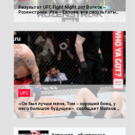
Результат UFC Fight Night 207 Волков –
Розенстрайк, Иге – Евлоев, все результаты
турнира ЮФС ФН 207
UFC
«Он был лучше меня, Том – хороший боец, у
него большое будущее», сообщает Волков –
о поражении Аспиналлу