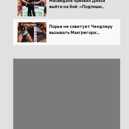
Масвидаль призвал Диаза
выйти на бой: «Подпиши
контракт, сука, давай
повторим»
Порье не советует Чендлеру
вызывать Макгрегора:
«Майкла потрясают в
каждом бою, а Конор умеет
бить»