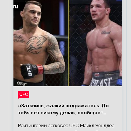
UFC
«Заткнись, жалкий подражатель. До
тебя нет никому дела», сообщает
Майкл Чендлер – о словах Порье
Рейтинговый легковес UFC Майкл Чендлер