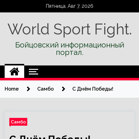
Skip
Пятница, Авг 7, 2026
to
content
World Sport Fight.
Бойцовский информационный
портал.
Home
Самбо
С Днём Победы!
Самбо