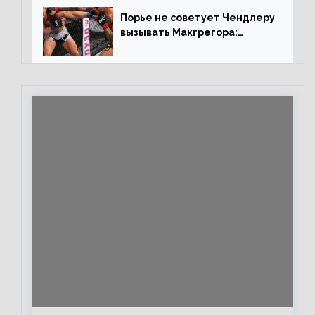
Порье не советует Чендлеру
вызывать Макгрегора:
«Майкла потрясают в
каждом бою, а Конор умеет
бить»