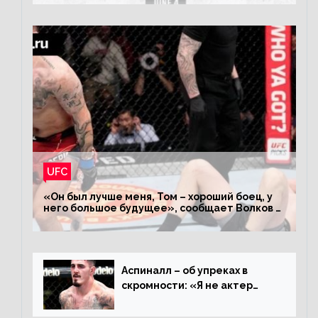
UFC
«Он был лучше меня, Том – хороший боец, у
него большое будущее», сообщает Волков –
о поражении Аспиналлу
Аспиналл – об упреках в
скромности: «Я не актер
WWE, мне не нужно говорить
дерьмо»