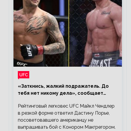
UFC
«Заткнись, жалкий подражатель. До
тебя нет никому дела», сообщает
Майкл Чендлер – о словах Порье
Рейтинговый легковес UFC Майкл Чендлер
в резкой форме ответил Дастину Порье,
посоветовавшего американцу не
выпрашивать бой с Конором Макгрегором.