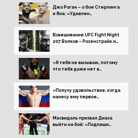
Джо Роган – о бое Стерлинга
и Яна: «Удивлен
раздельному решению,
Алджамейн определенно
выиграл»
Взвешивание UFC Fight Night
207 Волков – Розенстрайк и
другие результаты
«Я тебя не вызываю, потому
что тебя даже нет в
ростере, мистер «Мне нужна
пауза», сообщает Стерлинг
ответил Сехудо
«Получу удовольствие, когда
нанесу ему первое
поражение», сообщает Дэн
Иге – про бой с Евлоевым
Масвидаль призвал Диаза
выйти на бой: «Подпиши
контракт, сука, давай
повторим»