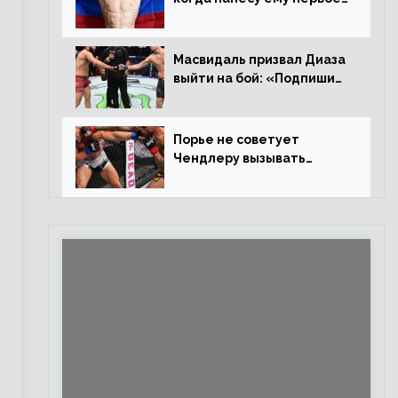
поражение», сообщает
Дэн Иге – про бой с
Евлоевым
Масвидаль призвал Диаза
выйти на бой: «Подпиши
контракт, сука, давай
повторим»
Порье не советует
Чендлеру вызывать
Макгрегора: «Майкла
потрясают в каждом бою,
а Конор умеет бить»