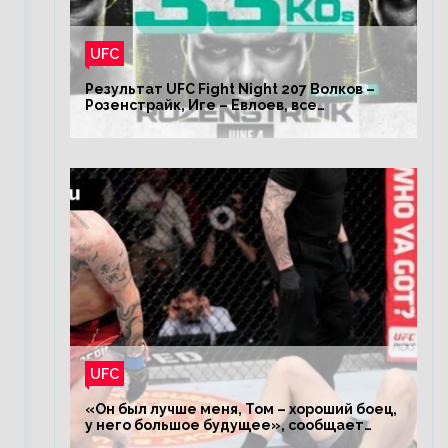
UFC
Результат UFC Fight Night 207 Волков –
Розенстрайк, Иге – Евлоев, все
результаты турнира ЮФС ФН 207
UFC
«Он был лучше меня, Том – хороший боец,
у него большое будущее», сообщает
Волков – о поражении Аспиналлу