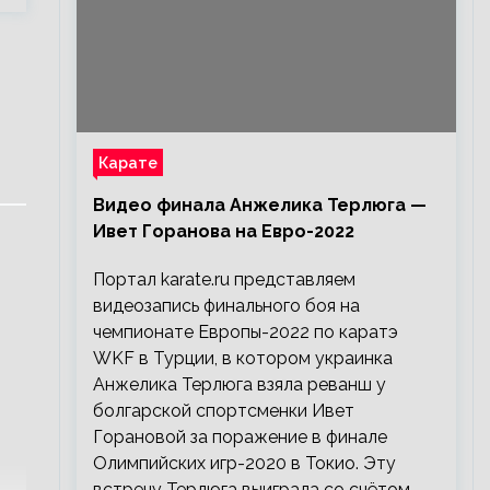
Карате
Видео финала Анжелика Терлюга —
Ивет Горанова на Евро-2022
Портал karate.ru представляем
видеозапись финального боя на
чемпионате Европы-2022 по каратэ
WKF в Турции, в котором украинка
Анжелика Терлюга взяла реванш у
болгарской спортсменки Ивет
Горановой за поражение в финале
Олимпийских игр-2020 в Токио. Эту
встречу Терлюга выиграла со счётом