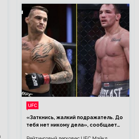
UFC
«Заткнись, жалкий подражатель. До
тебя нет никому дела», сообщает
Майкл Чендлер – о словах Порье
а
Рейтинговый легковес UFC Майкл