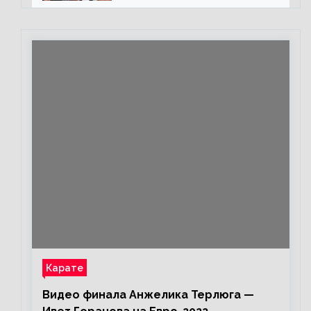
каждом бою, а Конор умеет
бить»
Карате
Видео финала Анжелика Терлюга —