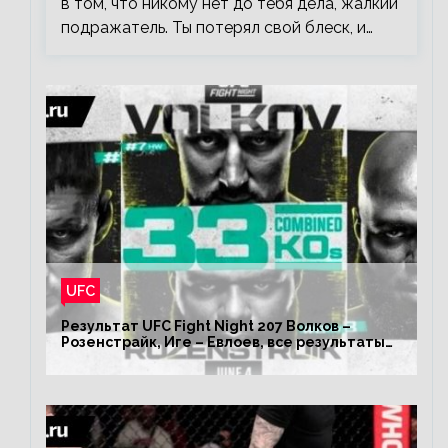
в том, что никому нет до тебя дела, жалкий
подражатель. Ты потерял свой блеск, и…
UFC
Результат UFC Fight Night 207 Волков –
Розенстрайк, Иге – Евлоев, все результаты
турнира ЮФС ФН 207