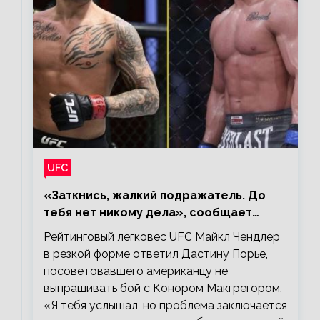
UFC
«Заткнись, жалкий подражатель. До
тебя нет никому дела», сообщает
Майкл Чендлер – о словах Порье
Рейтинговый легковес UFC Майкл Чендлер
в резкой форме ответил Дастину Порье,
посоветовавшего американцу не
выпрашивать бой с Конором Макгрегором.
«Я тебя услышал, но проблема заключается