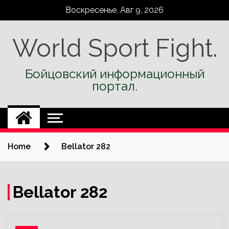
Skip
Воскресенье, Авг 9, 2026
to
content
World Sport Fight.
Бойцовский информационный
портал.
Home
Bellator 282
Bellator 282