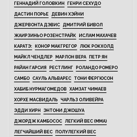
ГЕННАДИЙ ГОЛОВКИН
ГЕНРИ СЕХУДО
ДАСТИН ПОРЬЕ
ДЕВИН ХЭЙНИ
ДЖЕРВОНТА ДЭВИС
ДМИТРИЙ БИВОЛ
ЖАИРЗИНЬО РОЗЕНСТРАЙК
ИСЛАМ МАХАЧЕВ
КАРАТЭ:
КОНОР МАКГРЕГОР
ЛЮК РОКХОЛД
МАЙКЛ ЧЕНДЛЕР
МАРЛОН ВЕРА
ПЕТР ЯН
РАЙАН ГАРСИЯ
РЕСТЛИНГ
РОЛАНДО РОМЕРО
САМБО
САУЛЬ АЛЬВАРЕС
ТОНИ ФЕРГЮСОН
ХАБИБ НУРМАГОМЕДОВ
ХАМЗАТ ЧИМАЕВ
ХОРХЕ МАСВИДАЛЬ
ЧАРЛЬЗ ОЛИВЕЙРА
ЭДДИ ХИРН
ЭНТОНИ ДЖОШУА
ДЖОРДЖ КАМБОСОС
ЛЕГКИЙ ВЕС (MMA)
ЛЕГЧАЙШИЙ ВЕС
ПОЛУЛЕГКИЙ ВЕС