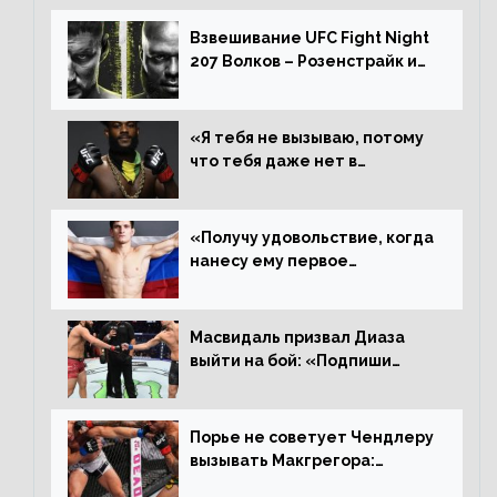
Алджамейн определенно
выиграл»
Взвешивание UFC Fight Night
207 Волков – Розенстрайк и
другие результаты
«Я тебя не вызываю, потому
что тебя даже нет в
ростере, мистер «Мне нужна
пауза», сообщает Стерлинг
ответил Сехудо
«Получу удовольствие, когда
нанесу ему первое
поражение», сообщает Дэн
Иге – про бой с Евлоевым
Масвидаль призвал Диаза
выйти на бой: «Подпиши
контракт, сука, давай
повторим»
Порье не советует Чендлеру
вызывать Макгрегора:
«Майкла потрясают в