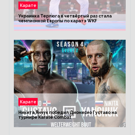
Карате
Украинка Терлюга в четвёртый раз стала
чемпионкой Европы по каратэ WKF
Карате
Никита Янчук победил Дионисио Густаво на
турнире Karate Combat