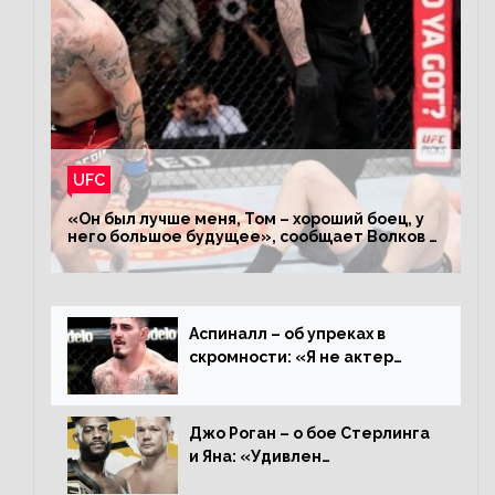
UFC
«Он был лучше меня, Том – хороший боец, у
него большое будущее», сообщает Волков –
о поражении Аспиналлу
Аспиналл – об упреках в
скромности: «Я не актер
WWE, мне не нужно говорить
дерьмо»
Джо Роган – о бое Стерлинга
и Яна: «Удивлен
раздельному решению,