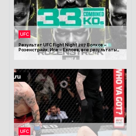
UFC
Результат UFC Fight Night 207 Волков –
Розенстрайк, Иге – Евлоев, все результаты
турнира ЮФС ФН 207
UFC