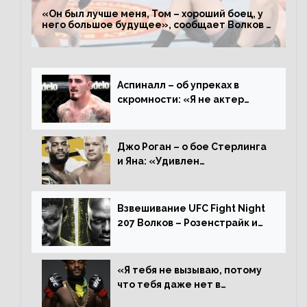
«Он был лучше меня, Том – хороший боец, у
него большое будущее», сообщает Волков –
о поражении Аспиналлу
Аспиналл – об упреках в
скромности: «Я не актер
WWE, мне не нужно говорить
дерьмо»
Джо Роган – о бое Стерлинга
и Яна: «Удивлен
раздельному решению,
Алджамейн определенно
выиграл»
Взвешивание UFC Fight Night
207 Волков – Розенстрайк и
другие результаты
«Я тебя не вызываю, потому
что тебя даже нет в
ростере, мистер «Мне нужна