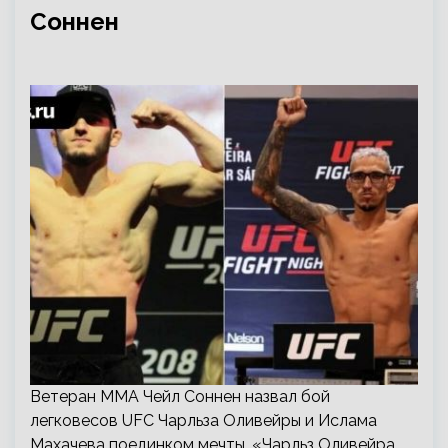
Соннен
Ветеран ММА Чейл Соннен назвал бой
легковесов UFC Чарльза Оливейры и Ислама
Махачева поединком мечты. «Чарльз Оливейра