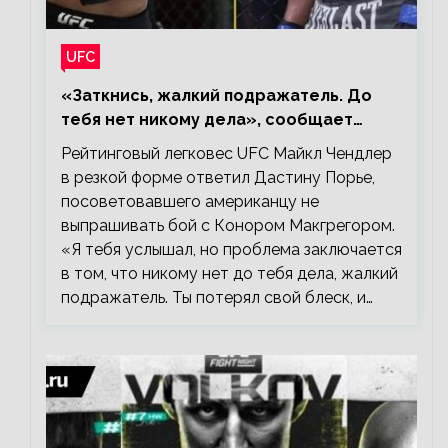
UFC
«Заткнись, жалкий подражатель. До
тебя нет никому дела», сообщает
Майкл Чендлер – о словах Порье
Рейтинговый легковес UFC Майкл Чендлер
в резкой форме ответил Дастину Порье,
посоветовавшего американцу не
выпрашивать бой с Конором Макгрегором.
«Я тебя услышал, но проблема заключается
в том, что никому нет до тебя дела, жалкий
подражатель. Ты потерял свой блеск, и…