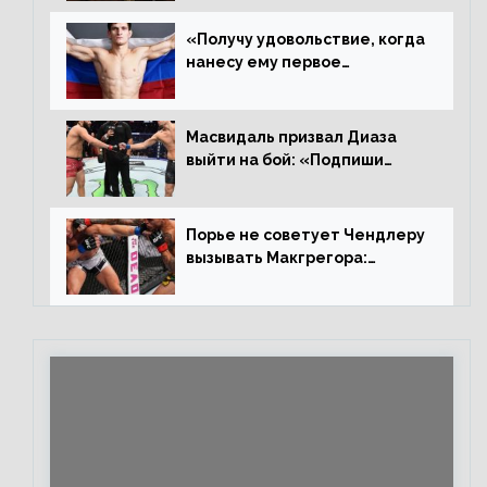
пауза», сообщает Стерлинг
ответил Сехудо
«Получу удовольствие, когда
нанесу ему первое
поражение», сообщает Дэн
Иге – про бой с Евлоевым
Масвидаль призвал Диаза
выйти на бой: «Подпиши
контракт, сука, давай
повторим»
Порье не советует Чендлеру
вызывать Макгрегора:
«Майкла потрясают в
каждом бою, а Конор умеет
бить»