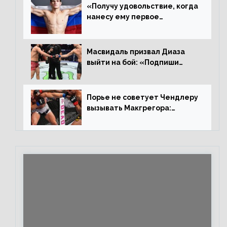
ответил Сехудо
«Получу удовольствие, когда
нанесу ему первое
поражение», сообщает Дэн
Иге – про бой с Евлоевым
Масвидаль призвал Диаза
выйти на бой: «Подпиши
контракт, сука, давай
повторим»
Порье не советует Чендлеру
вызывать Макгрегора:
«Майкла потрясают в
каждом бою, а Конор умеет
бить»