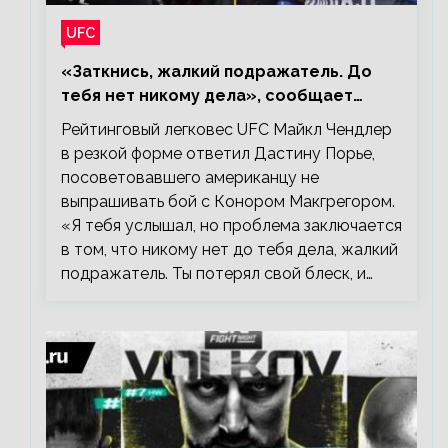
UFC
«Заткнись, жалкий подражатель. До
тебя нет никому дела», сообщает
Майкл Чендлер – о словах Порье
Рейтинговый легковес UFC Майкл Чендлер
в резкой форме ответил Дастину Порье,
посоветовавшего американцу не
выпрашивать бой с Конором Макгрегором.
«Я тебя услышал, но проблема заключается
в том, что никому нет до тебя дела, жалкий
подражатель. Ты потерял свой блеск, и…