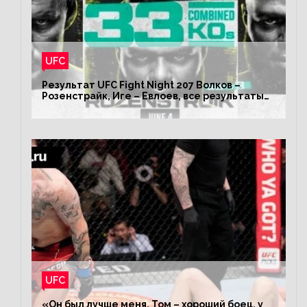
UFC
Результат UFC Fight Night 207 Волков –
Розенстрайк, Иге – Евлоев, все результаты
турнира ЮФС ФН 207
UFC
«Он был лучше меня, Том – хороший боец, у