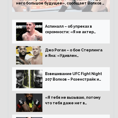
него большое будущее», сообщает Волков –
о поражении Аспиналлу
Аспиналл – об упреках в
скромности: «Я не актер
WWE, мне не нужно говорить
дерьмо»
Джо Роган – о бое Стерлинга
и Яна: «Удивлен
раздельному решению,
Алджамейн определенно
выиграл»
Взвешивание UFC Fight Night
207 Волков – Розенстрайк и
другие результаты
«Я тебя не вызываю, потому
что тебя даже нет в
ростере, мистер «Мне нужна
пауза», сообщает Стерлинг