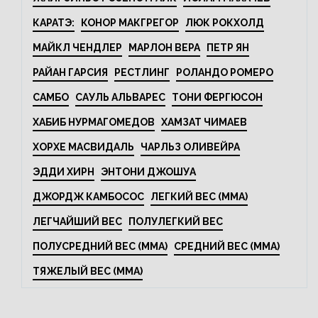
КАРАТЭ:
КОНОР МАКГРЕГОР
ЛЮК РОКХОЛД
МАЙКЛ ЧЕНДЛЕР
МАРЛОН ВЕРА
ПЕТР ЯН
РАЙАН ГАРСИЯ
РЕСТЛИНГ
РОЛАНДО РОМЕРО
САМБО
САУЛЬ АЛЬВАРЕС
ТОНИ ФЕРГЮСОН
ХАБИБ НУРМАГОМЕДОВ
ХАМЗАТ ЧИМАЕВ
ХОРХЕ МАСВИДАЛЬ
ЧАРЛЬЗ ОЛИВЕЙРА
ЭДДИ ХИРН
ЭНТОНИ ДЖОШУА
ДЖОРДЖ КАМБОСОС
ЛЕГКИЙ ВЕС (MMA)
ЛЕГЧАЙШИЙ ВЕС
ПОЛУЛЕГКИЙ ВЕС
ПОЛУСРЕДНИЙ ВЕС (MMA)
СРЕДНИЙ ВЕС (MMA)
ТЯЖЕЛЫЙ ВЕС (MMA)