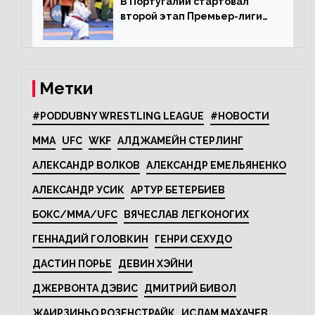
В Португалии стартовал
второй этап Премьер-лиги
Karate1
Метки
#PODDUBNY WRESTLING LEAGUE
#НОВОСТИ
MMA
UFC
WKF
АЛДЖАМЕЙН СТЕРЛИНГ
АЛЕКСАНДР ВОЛКОВ
АЛЕКСАНДР ЕМЕЛЬЯНЕНКО
АЛЕКСАНДР УСИК
АРТУР БЕТЕРБИЕВ
БОКС/MMA/UFC
ВЯЧЕСЛАВ ЛЕГКОНОГИХ
ГЕННАДИЙ ГОЛОВКИН
ГЕНРИ СЕХУДО
ДАСТИН ПОРЬЕ
ДЕВИН ХЭЙНИ
ДЖЕРВОНТА ДЭВИС
ДМИТРИЙ БИВОЛ
ЖАИРЗИНЬО РОЗЕНСТРАЙК
ИСЛАМ МАХАЧЕВ