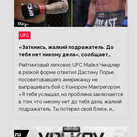
UFC
«Заткнись, жалкий подражатель. До
тебя нет никому дела», сообщает
Майкл Чендлер – о словах Порье
Рейтинговый легковес UFC Майкл Чендлер
в резкой форме ответил Дастину Порье,
посоветовавшего американцу не
выпрашивать бой с Конором Макгрегором.
«Я тебя услышал, но проблема заключается
в том, что никому нет до тебя дела, жалкий
подражатель. Ты потерял свой блеск, и…