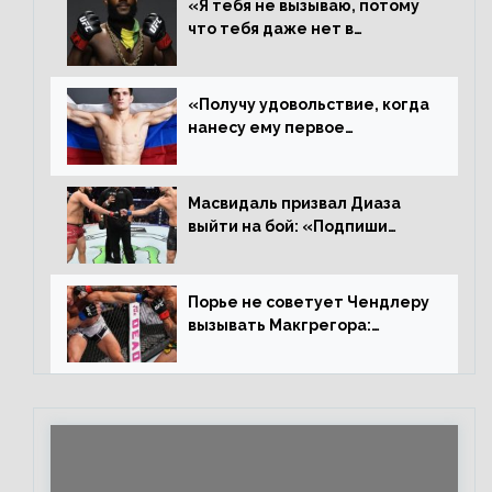
«Я тебя не вызываю, потому
что тебя даже нет в
ростере, мистер «Мне нужна
пауза», сообщает Стерлинг
ответил Сехудо
«Получу удовольствие, когда
нанесу ему первое
поражение», сообщает Дэн
Иге – про бой с Евлоевым
Масвидаль призвал Диаза
выйти на бой: «Подпиши
контракт, сука, давай
повторим»
Порье не советует Чендлеру
вызывать Макгрегора:
«Майкла потрясают в
каждом бою, а Конор умеет
бить»