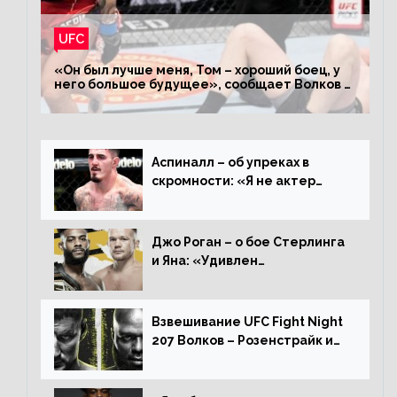
UFC
«Он был лучше меня, Том – хороший боец, у
него большое будущее», сообщает Волков –
о поражении Аспиналлу
Аспиналл – об упреках в
скромности: «Я не актер
WWE, мне не нужно говорить
дерьмо»
Джо Роган – о бое Стерлинга
и Яна: «Удивлен
раздельному решению,
Алджамейн определенно
выиграл»
Взвешивание UFC Fight Night
207 Волков – Розенстрайк и
другие результаты