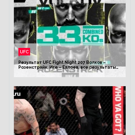
UFC
Результат UFC Fight Night 207 Волков –
Розенстрайк, Иге – Евлоев, все результаты
турнира ЮФС ФН 207