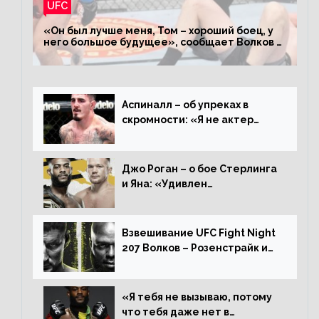
UFC
«Он был лучше меня, Том – хороший боец, у
него большое будущее», сообщает Волков –
о поражении Аспиналлу
Аспиналл – об упреках в
скромности: «Я не актер
WWE, мне не нужно говорить
дерьмо»
Джо Роган – о бое Стерлинга
и Яна: «Удивлен
раздельному решению,
Алджамейн определенно
выиграл»
Взвешивание UFC Fight Night
207 Волков – Розенстрайк и
другие результаты
«Я тебя не вызываю, потому
что тебя даже нет в