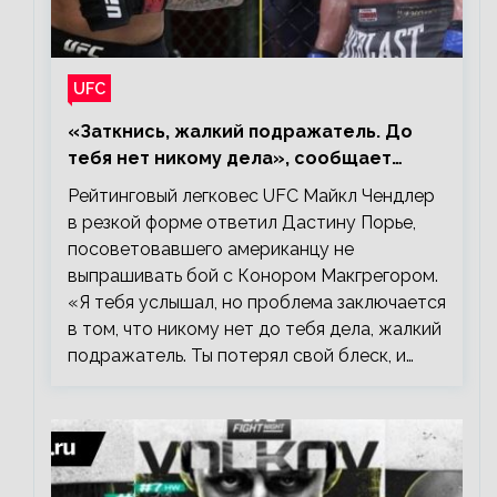
UFC
«Заткнись, жалкий подражатель. До
тебя нет никому дела», сообщает
Майкл Чендлер – о словах Порье
Рейтинговый легковес UFC Майкл Чендлер
в резкой форме ответил Дастину Порье,
посоветовавшего американцу не
выпрашивать бой с Конором Макгрегором.
«Я тебя услышал, но проблема заключается
в том, что никому нет до тебя дела, жалкий
подражатель. Ты потерял свой блеск, и…