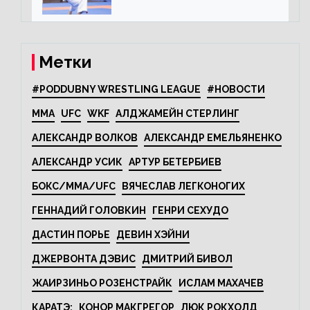
Karate1
Метки
#PODDUBNY WRESTLING LEAGUE
#НОВОСТИ
MMA
UFC
WKF
АЛДЖАМЕЙН СТЕРЛИНГ
АЛЕКСАНДР ВОЛКОВ
АЛЕКСАНДР ЕМЕЛЬЯНЕНКО
АЛЕКСАНДР УСИК
АРТУР БЕТЕРБИЕВ
БОКС/MMA/UFC
ВЯЧЕСЛАВ ЛЕГКОНОГИХ
ГЕННАДИЙ ГОЛОВКИН
ГЕНРИ СЕХУДО
ДАСТИН ПОРЬЕ
ДЕВИН ХЭЙНИ
ДЖЕРВОНТА ДЭВИС
ДМИТРИЙ БИВОЛ
ЖАИРЗИНЬО РОЗЕНСТРАЙК
ИСЛАМ МАХАЧЕВ
КАРАТЭ:
КОНОР МАКГРЕГОР
ЛЮК РОКХОЛД