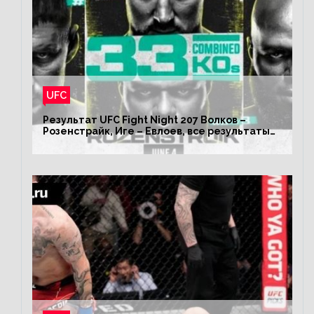
UFC
Результат UFC Fight Night 207 Волков –
Розенстрайк, Иге – Евлоев, все результаты
турнира ЮФС ФН 207