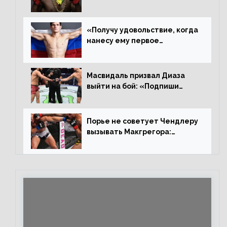
ростере, мистер «Мне нужна
пауза», сообщает Стерлинг
ответил Сехудо
«Получу удовольствие, когда
нанесу ему первое
поражение», сообщает Дэн
Иге – про бой с Евлоевым
Масвидаль призвал Диаза
выйти на бой: «Подпиши
контракт, сука, давай
повторим»
Порье не советует Чендлеру
вызывать Макгрегора:
«Майкла потрясают в
каждом бою, а Конор умеет
бить»