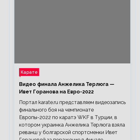
Карате
Видео финала Анжелика Терлюга —
Ивет Горанова на Евро-2022
Портал karate.ru представляем видеозапись
финального боя на чемпионате
Европы-2022 по каратэ WKF в Турции, в
котором украинка Анжелика Терлюга взяла
реванш у болгарской спортсменки Ивет
Горановой за поражение в финале