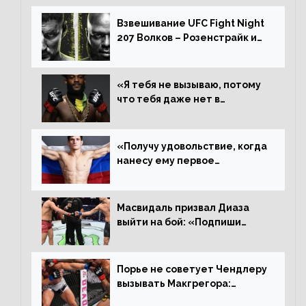
Алджамейн определенно
выиграл»
Взвешивание UFC Fight Night
207 Волков – Розенстрайк и
другие результаты
«Я тебя не вызываю, потому
что тебя даже нет в
ростере, мистер «Мне нужна
пауза», сообщает Стерлинг
ответил Сехудо
«Получу удовольствие, когда
нанесу ему первое
поражение», сообщает Дэн
Иге – про бой с Евлоевым
Масвидаль призвал Диаза
выйти на бой: «Подпиши
контракт, сука, давай
повторим»
Порье не советует Чендлеру
вызывать Макгрегора:
«Майкла потрясают в