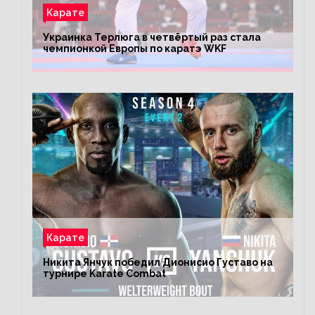
Карате
Украинка Терлюга в четвёртый раз стала
чемпионкой Европы по каратэ WKF
Карате
Никита Янчук победил Дионисио Густаво на
турнире Karate Combat