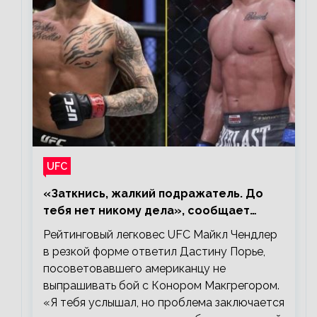
UFC
«Заткнись, жалкий подражатель. До
тебя нет никому дела», сообщает
Майкл Чендлер – о словах Порье
Рейтинговый легковес UFC Майкл Чендлер
в резкой форме ответил Дастину Порье,
посоветовавшего американцу не
выпрашивать бой с Конором Макгрегором.
«Я тебя услышал, но проблема заключается