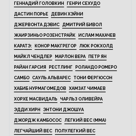
ГЕННАДИЙ ГОЛОВКИН
ГЕНРИ СЕХУДО
ДАСТИН ПОРЬЕ
ДЕВИН ХЭЙНИ
ДЖЕРВОНТА ДЭВИС
ДМИТРИЙ БИВОЛ
ЖАИРЗИНЬО РОЗЕНСТРАЙК
ИСЛАМ МАХАЧЕВ
КАРАТЭ:
КОНОР МАКГРЕГОР
ЛЮК РОКХОЛД
МАЙКЛ ЧЕНДЛЕР
МАРЛОН ВЕРА
ПЕТР ЯН
РАЙАН ГАРСИЯ
РЕСТЛИНГ
РОЛАНДО РОМЕРО
САМБО
САУЛЬ АЛЬВАРЕС
ТОНИ ФЕРГЮСОН
ХАБИБ НУРМАГОМЕДОВ
ХАМЗАТ ЧИМАЕВ
ХОРХЕ МАСВИДАЛЬ
ЧАРЛЬЗ ОЛИВЕЙРА
ЭДДИ ХИРН
ЭНТОНИ ДЖОШУА
ДЖОРДЖ КАМБОСОС
ЛЕГКИЙ ВЕС (MMA)
ЛЕГЧАЙШИЙ ВЕС
ПОЛУЛЕГКИЙ ВЕС