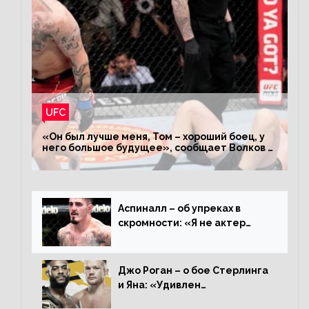
UFC
«Он был лучше меня, Том – хороший боец, у
него большое будущее», сообщает Волков –
о поражении Аспиналлу
Аспиналл – об упреках в
скромности: «Я не актер
WWE, мне не нужно говорить
дерьмо»
Джо Роган – о бое Стерлинга
и Яна: «Удивлен
раздельному решению,