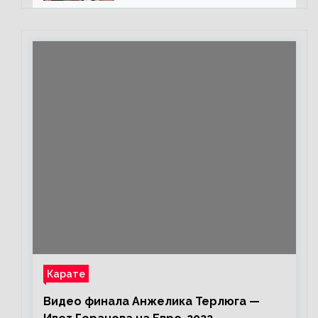
каждом бою, а Конор умеет
бить»
Карате
Видео финала Анжелика Терлюга —