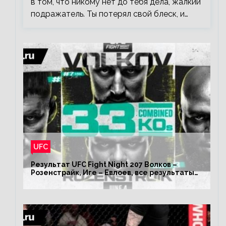
в том, что никому нет до тебя дела, жалкий
подражатель. Ты потерял свой блеск, и…
UFC
Результат UFC Fight Night 207 Волков –
Розенстрайк, Иге – Евлоев, все результаты
турнира ЮФС ФН 207