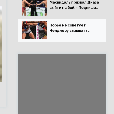
Евлоевым
Масвидаль призвал Диаза
выйти на бой: «Подпиши
контракт, сука, давай
повторим»
Порье не советует
Чендлеру вызывать
Макгрегора: «Майкла
потрясают в каждом бою,
а Конор умеет бить»