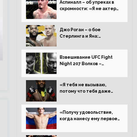
Аспиналл – об упреках в
скромности: «Я не актер
WWE, мне не нужно
говорить дерьмо»
Джо Роган – о бое
Стерлинга и Яна:
«Удивлен раздельному
решению, Алджамейн
определенно выиграл»
Взвешивание UFC Fight
и
Night 207 Волков –
Розенстрайк и другие
результаты
«Я тебя не вызываю,
потому что тебя даже
нет в ростере, мистер
«Мне нужна пауза»,
сообщает Стерлинг
«Получу удовольствие,
ответил Сехудо
когда нанесу ему первое
поражение», сообщает
Дэн Иге – про бой с