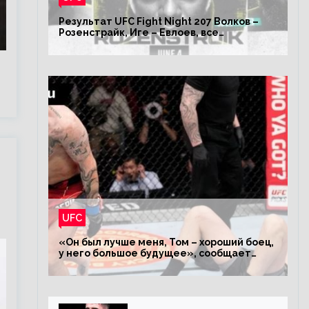
Результат UFC Fight Night 207 Волков –
Розенстрайк, Иге – Евлоев, все
результаты турнира ЮФС ФН 207
UFC
«Он был лучше меня, Том – хороший боец,
у него большое будущее», сообщает
Волков – о поражении Аспиналлу