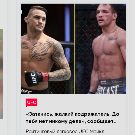
UFC
«Заткнись, жалкий подражатель. До
тебя нет никому дела», сообщает
Майкл Чендлер – о словах Порье
Рейтинговый легковес UFC Майкл