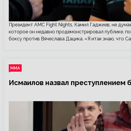
Президент AMC Fight Nights, Камил Гаджиев, не дума
которое он недавно продемонстрировал публике, поз
боксу против Вячеслава Дацика. «Я итак знаю, что Са
ММА
Исмаилов назвал преступлением б