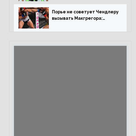
повторим»
Порье не советует Чендлеру
вызывать Макгрегора:
«Майкла потрясают в
каждом бою, а Конор умеет
бить»