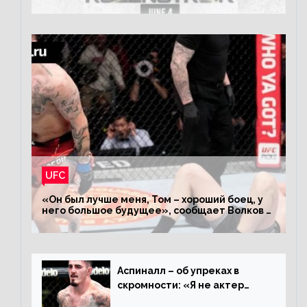
турнира ЮФС ФН 207
UFC
«Он был лучше меня, Том – хороший боец, у
него большое будущее», сообщает Волков –
о поражении Аспиналлу
Аспиналл – об упреках в
скромности: «Я не актер
WWE, мне не нужно говорить