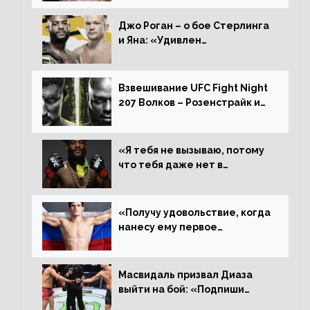
дерьмо»
Джо Роган – о бое Стерлинга
и Яна: «Удивлен
раздельному решению,
Алджамейн определенно
выиграл»
Взвешивание UFC Fight Night
207 Волков – Розенстрайк и
другие результаты
«Я тебя не вызываю, потому
что тебя даже нет в
ростере, мистер «Мне нужна
пауза», сообщает Стерлинг
ответил Сехудо
«Получу удовольствие, когда
нанесу ему первое
поражение», сообщает Дэн
Иге – про бой с Евлоевым
Масвидаль призвал Диаза
выйти на бой: «Подпиши
контракт, сука, давай