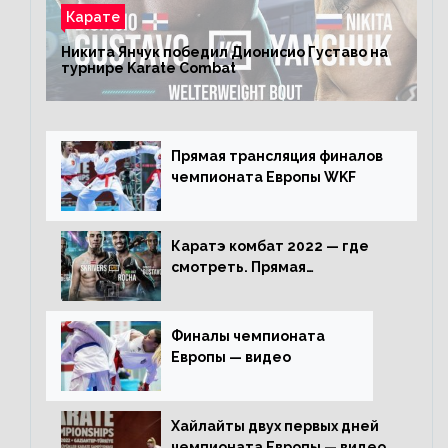
Карате
Никита Янчук победил Дионисио Густаво на
турнире Karate Combat
Прямая трансляция финалов
чемпионата Европы WKF
Каратэ комбат 2022 — где
смотреть. Прямая
трансляция
Финалы чемпионата
Европы — видео
Хайлайты двух первых дней
чемпионата Европы — видео