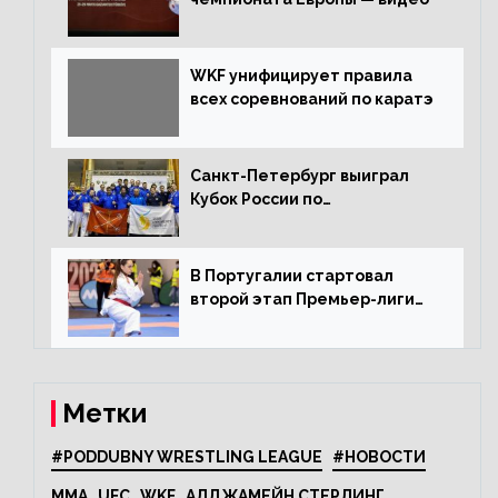
WKF унифицирует правила
всех соревнований по каратэ
Санкт-Петербург выиграл
Кубок России по
олимпийскому каратэ
В Португалии стартовал
второй этап Премьер-лиги
Karate1
Метки
#PODDUBNY WRESTLING LEAGUE
#НОВОСТИ
MMA
UFC
WKF
АЛДЖАМЕЙН СТЕРЛИНГ