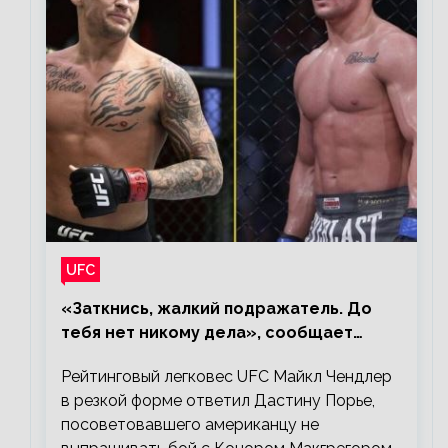
UFC
«Заткнись, жалкий подражатель. До
тебя нет никому дела», сообщает
Майкл Чендлер – о словах Порье
Рейтинговый легковес UFC Майкл Чендлер
в резкой форме ответил Дастину Порье,
посоветовавшего американцу не