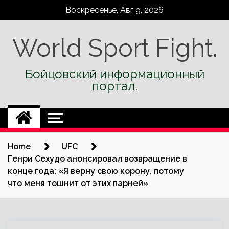
Skip
Воскресенье, Авг 9, 2026
to
content
World Sport Fight.
Бойцовский информационный
портал.
Home
UFC
Генри Сехудо анонсировал возвращение в
конце года: «Я верну свою корону, потому
что меня тошнит от этих парней»