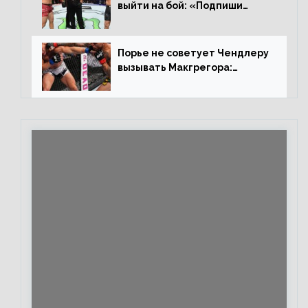
выйти на бой: «Подпиши
контракт, сука, давай
повторим»
Порье не советует Чендлеру
вызывать Макгрегора:
«Майкла потрясают в
каждом бою, а Конор умеет
бить»