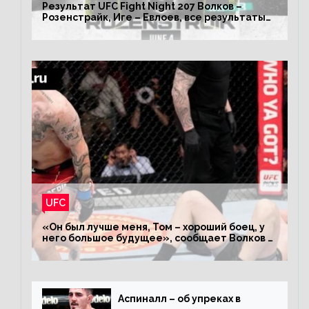
Результат UFC Fight Night 207 Волков –
Розенстрайк, Иге – Евлоев, все результаты
турнира ЮФС ФН 207
UFC
«Он был лучше меня, Том – хороший боец, у
него большое будущее», сообщает Волков –
о поражении Аспиналлу
Аспиналл – об упреках в