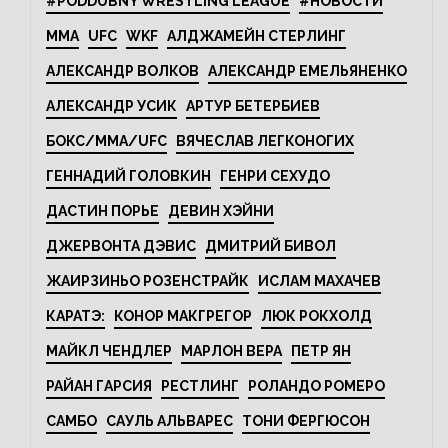
#PODDUBNY WRESTLING LEAGUE
#НОВОСТИ
MMA
UFC
WKF
АЛДЖАМЕЙН СТЕРЛИНГ
АЛЕКСАНДР ВОЛКОВ
АЛЕКСАНДР ЕМЕЛЬЯНЕНКО
АЛЕКСАНДР УСИК
АРТУР БЕТЕРБИЕВ
БОКС/MMA/UFC
ВЯЧЕСЛАВ ЛЕГКОНОГИХ
ГЕННАДИЙ ГОЛОВКИН
ГЕНРИ СЕХУДО
ДАСТИН ПОРЬЕ
ДЕВИН ХЭЙНИ
ДЖЕРВОНТА ДЭВИС
ДМИТРИЙ БИВОЛ
ЖАИРЗИНЬО РОЗЕНСТРАЙК
ИСЛАМ МАХАЧЕВ
КАРАТЭ:
КОНОР МАКГРЕГОР
ЛЮК РОКХОЛД
МАЙКЛ ЧЕНДЛЕР
МАРЛОН ВЕРА
ПЕТР ЯН
РАЙАН ГАРСИЯ
РЕСТЛИНГ
РОЛАНДО РОМЕРО
САМБО
САУЛЬ АЛЬВАРЕС
ТОНИ ФЕРГЮСОН