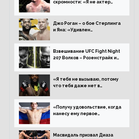
скромности: «Я не актер
WWE, мне не нужно говорить
дерьмо»
Джо Роган – о бое Стерлинга
и Яна: «Удивлен
раздельному решению,
Алджамейн определенно
выиграл»
Взвешивание UFC Fight Night
207 Волков – Розенстрайк и
другие результаты
«Я тебя не вызываю, потому
что тебя даже нет в
ростере, мистер «Мне нужна
пауза», сообщает Стерлинг
ответил Сехудо
«Получу удовольствие, когда
нанесу ему первое
поражение», сообщает Дэн
Иге – про бой с Евлоевым
Масвидаль призвал Диаза