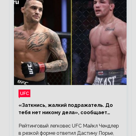
UFC
«Заткнись, жалкий подражатель. До
тебя нет никому дела», сообщает
Майкл Чендлер – о словах Порье
Рейтинговый легковес UFC Майкл Чендлер
в резкой форме ответил Дастину Порье,