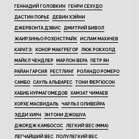
ГЕННАДИЙ ГОЛОВКИН
ГЕНРИ СЕХУДО
ДАСТИН ПОРЬЕ
ДЕВИН ХЭЙНИ
ДЖЕРВОНТА ДЭВИС
ДМИТРИЙ БИВОЛ
ЖАИРЗИНЬО РОЗЕНСТРАЙК
ИСЛАМ МАХАЧЕВ
КАРАТЭ:
КОНОР МАКГРЕГОР
ЛЮК РОКХОЛД
МАЙКЛ ЧЕНДЛЕР
МАРЛОН ВЕРА
ПЕТР ЯН
РАЙАН ГАРСИЯ
РЕСТЛИНГ
РОЛАНДО РОМЕРО
САМБО
САУЛЬ АЛЬВАРЕС
ТОНИ ФЕРГЮСОН
ХАБИБ НУРМАГОМЕДОВ
ХАМЗАТ ЧИМАЕВ
ХОРХЕ МАСВИДАЛЬ
ЧАРЛЬЗ ОЛИВЕЙРА
ЭДДИ ХИРН
ЭНТОНИ ДЖОШУА
ДЖОРДЖ КАМБОСОС
ЛЕГКИЙ ВЕС (MMA)
ЛЕГЧАЙШИЙ ВЕС
ПОЛУЛЕГКИЙ ВЕС