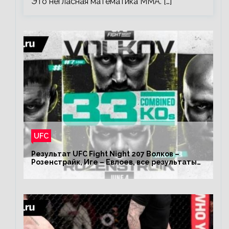
Это негласная математика ММА. […]
UFC
Результат UFC Fight Night 207 Волков –
Розенстрайк, Иге – Евлоев, все результаты
турнира ЮФС ФН 207