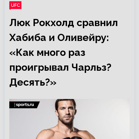
UFC
Люк Рокхолд сравнил
Хабиба и Оливейру:
«Как много раз
проигрывал Чарльз?
Десять?»