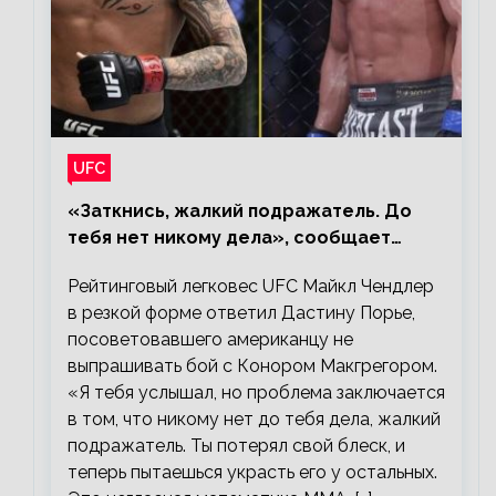
UFC
«Заткнись, жалкий подражатель. До
тебя нет никому дела», сообщает
Майкл Чендлер – о словах Порье
Рейтинговый легковес UFC Майкл Чендлер
в резкой форме ответил Дастину Порье,
посоветовавшего американцу не
выпрашивать бой с Конором Макгрегором.
«Я тебя услышал, но проблема заключается
в том, что никому нет до тебя дела, жалкий
подражатель. Ты потерял свой блеск, и
теперь пытаешься украсть его у остальных.