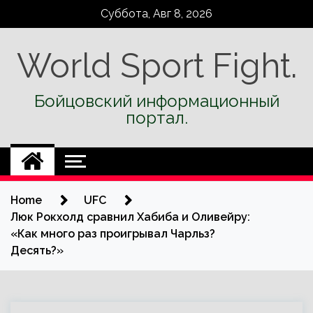
Skip
Суббота, Авг 8, 2026
to
content
World Sport Fight.
Бойцовский информационный
портал.
Home
UFC
Люк Рокхолд сравнил Хабиба и Оливейру:
«Как много раз проигрывал Чарльз?
Десять?»