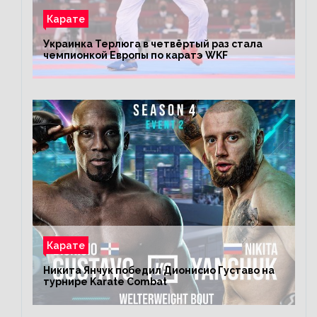
Карате
Украинка Терлюга в четвёртый раз стала
чемпионкой Европы по каратэ WKF
Карате
Никита Янчук победил Дионисио Густаво на
турнире Karate Combat