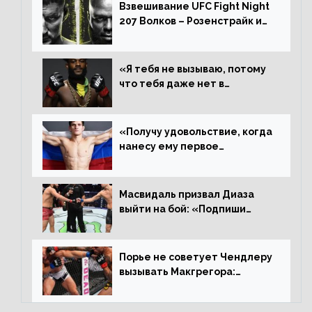
выиграл»
Взвешивание UFC Fight Night
207 Волков – Розенстрайк и
другие результаты
«Я тебя не вызываю, потому
что тебя даже нет в
ростере, мистер «Мне нужна
пауза», сообщает Стерлинг
ответил Сехудо
«Получу удовольствие, когда
нанесу ему первое
поражение», сообщает Дэн
Иге – про бой с Евлоевым
Масвидаль призвал Диаза
выйти на бой: «Подпиши
контракт, сука, давай
повторим»
Порье не советует Чендлеру
вызывать Макгрегора:
«Майкла потрясают в
каждом бою, а Конор умеет