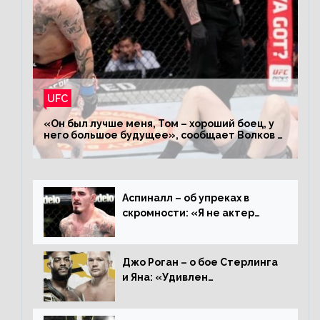
UFC
«Он был лучше меня, Том – хороший боец, у
него большое будущее», сообщает Волков –
о поражении Аспиналлу
Аспиналл – об упреках в
скромности: «Я не актер
WWE, мне не нужно говорить
дерьмо»
Джо Роган – о бое Стерлинга
и Яна: «Удивлен
раздельному решению,
Алджамейн определенно