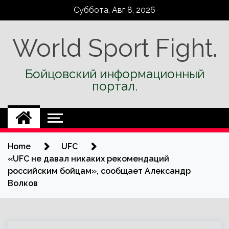
Skip
Суббота, Авг 8, 2026
to
content
World Sport Fight.
Бойцовский информационный
портал.
Home
UFC
«UFC не давал никаких рекомендаций
российским бойцам», сообщает Александр
Волков