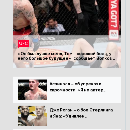
UFC
«Он был лучше меня, Том – хороший боец, у
него большое будущее», сообщает Волков –
о поражении Аспиналлу
Аспиналл – об упреках в
скромности: «Я не актер
WWE, мне не нужно говорить
дерьмо»
Джо Роган – о бое Стерлинга
и Яна: «Удивлен
раздельному решению,
Алджамейн определенно