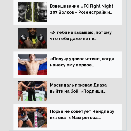
выиграл»
Взвешивание UFC Fight Night
207 Волков – Розенстрайк и
другие результаты
«Я тебя не вызываю, потому
что тебя даже нет в
ростере, мистер «Мне нужна
пауза», сообщает Стерлинг
ответил Сехудо
«Получу удовольствие, когда
нанесу ему первое
поражение», сообщает Дэн
Иге – про бой с Евлоевым
Масвидаль призвал Диаза
выйти на бой: «Подпиши
контракт, сука, давай
повторим»
Порье не советует Чендлеру
вызывать Макгрегора:
«Майкла потрясают в
каждом бою, а Конор умеет