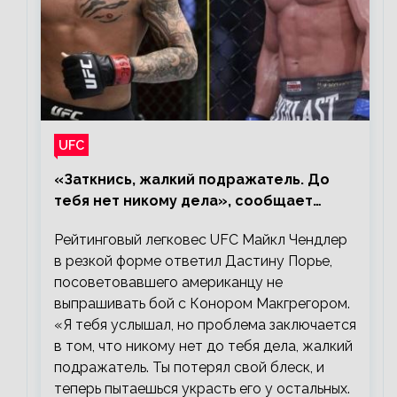
UFC
«Заткнись, жалкий подражатель. До
тебя нет никому дела», сообщает
Майкл Чендлер – о словах Порье
Рейтинговый легковес UFC Майкл Чендлер
в резкой форме ответил Дастину Порье,
посоветовавшего американцу не
выпрашивать бой с Конором Макгрегором.
«Я тебя услышал, но проблема заключается
в том, что никому нет до тебя дела, жалкий
подражатель. Ты потерял свой блеск, и
теперь пытаешься украсть его у остальных.