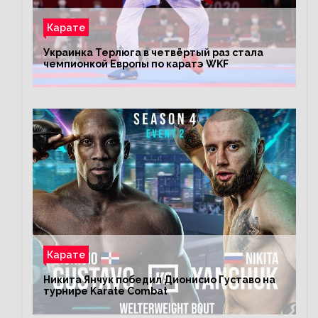
Карате
Украинка Терлюга в четвёртый раз стала
чемпионкой Европы по каратэ WKF
Карате
Никита Янчук победил Дионисио Густаво на
турнире Karate Combat