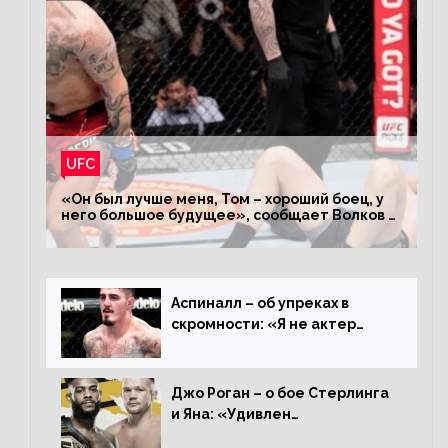
UFC
«Он был лучше меня, Том – хороший боец, у
него большое будущее», сообщает Волков –
о поражении Аспиналлу
Аспиналл – об упреках в
скромности: «Я не актер
WWE, мне не нужно говорить
дерьмо»
Джо Роган – о бое Стерлинга
и Яна: «Удивлен
раздельному решению,