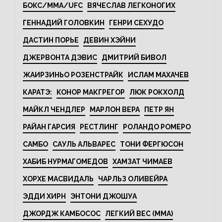
БОКС/MMA/UFC
ВЯЧЕСЛАВ ЛЕГКОНОГИХ
ГЕННАДИЙ ГОЛОВКИН
ГЕНРИ СЕХУДО
ДАСТИН ПОРЬЕ
ДЕВИН ХЭЙНИ
ДЖЕРВОНТА ДЭВИС
ДМИТРИЙ БИВОЛ
ЖАИРЗИНЬО РОЗЕНСТРАЙК
ИСЛАМ МАХАЧЕВ
КАРАТЭ:
КОНОР МАКГРЕГОР
ЛЮК РОКХОЛД
МАЙКЛ ЧЕНДЛЕР
МАРЛОН ВЕРА
ПЕТР ЯН
РАЙАН ГАРСИЯ
РЕСТЛИНГ
РОЛАНДО РОМЕРО
САМБО
САУЛЬ АЛЬВАРЕС
ТОНИ ФЕРГЮСОН
ХАБИБ НУРМАГОМЕДОВ
ХАМЗАТ ЧИМАЕВ
ХОРХЕ МАСВИДАЛЬ
ЧАРЛЬЗ ОЛИВЕЙРА
ЭДДИ ХИРН
ЭНТОНИ ДЖОШУА
ДЖОРДЖ КАМБОСОС
ЛЕГКИЙ ВЕС (MMA)