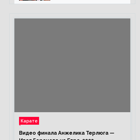
каждом бою, а Конор умеет
бить»
Карате
Видео финала Анжелика Терлюга —