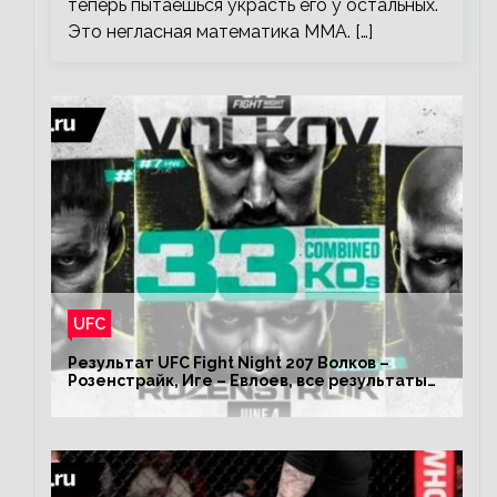
теперь пытаешься украсть его у остальных.
Это негласная математика ММА. […]
UFC
Результат UFC Fight Night 207 Волков –
Розенстрайк, Иге – Евлоев, все результаты
турнира ЮФС ФН 207