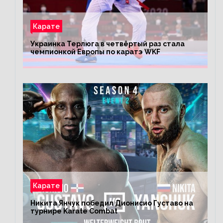
Карате
Украинка Терлюга в четвёртый раз стала
чемпионкой Европы по каратэ WKF
Карате
Никита Янчук победил Дионисио Густаво на
турнире Karate Combat