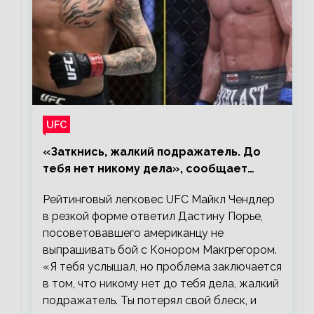
UFC
«Заткнись, жалкий подражатель. До
тебя нет никому дела», сообщает
Майкл Чендлер – о словах Порье
Рейтинговый легковес UFC Майкл Чендлер
в резкой форме ответил Дастину Порье,
посоветовавшего американцу не
выпрашивать бой с Конором Макгрегором.
«Я тебя услышал, но проблема заключается
в том, что никому нет до тебя дела, жалкий
подражатель. Ты потерял свой блеск, и