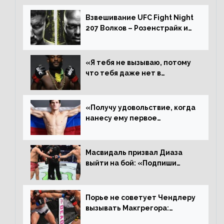
Алджамейн определенно
выиграл»
Взвешивание UFC Fight Night
207 Волков – Розенстрайк и
другие результаты
«Я тебя не вызываю, потому
что тебя даже нет в
ростере, мистер «Мне нужна
пауза», сообщает Стерлинг
ответил Сехудо
«Получу удовольствие, когда
нанесу ему первое
поражение», сообщает Дэн
Иге – про бой с Евлоевым
Масвидаль призвал Диаза
выйти на бой: «Подпиши
контракт, сука, давай
повторим»
Порье не советует Чендлеру
вызывать Макгрегора:
«Майкла потрясают в