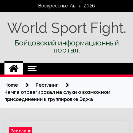
Skip
Воскресенье, Авг 9, 2026
to
content
World Sport Fight.
Бойцовский информационный
портал.
Home
Рестлинг
Чампа отреагировал на слухи о возможном
присоединении к группировке Эджа
Рестлинг