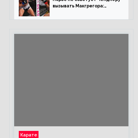
вызывать Макгрегора:
«Майкла потрясают в
каждом бою, а Конор умеет
бить»
Карате