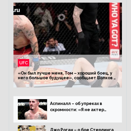
UFC
«Он был лучше меня, Том – хороший боец, у
него большое будущее», сообщает Волков –
о поражении Аспиналлу
Аспиналл – об упреках в
скромности: «Я не актер
WWE, мне не нужно говорить
дерьмо»
Джо Роган – о бое Стерлинга