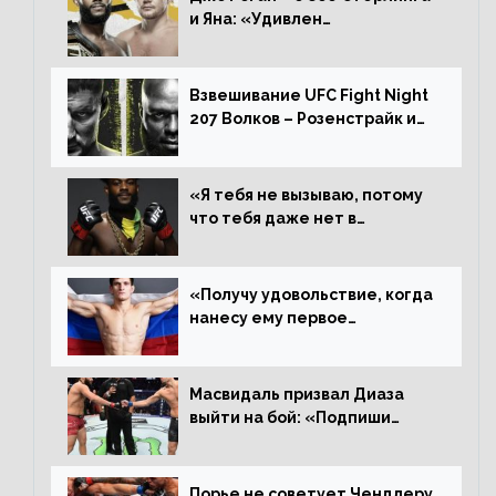
и Яна: «Удивлен
раздельному решению,
Алджамейн определенно
выиграл»
Взвешивание UFC Fight Night
207 Волков – Розенстрайк и
другие результаты
«Я тебя не вызываю, потому
что тебя даже нет в
ростере, мистер «Мне нужна
пауза», сообщает Стерлинг
ответил Сехудо
«Получу удовольствие, когда
нанесу ему первое
поражение», сообщает Дэн
Иге – про бой с Евлоевым
Масвидаль призвал Диаза
выйти на бой: «Подпиши
контракт, сука, давай
повторим»
Порье не советует Чендлеру