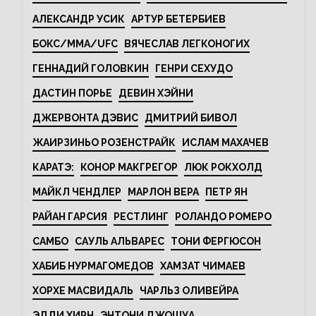
АЛЕКСАНДР УСИК
АРТУР БЕТЕРБИЕВ
БОКС/MMA/UFC
ВЯЧЕСЛАВ ЛЕГКОНОГИХ
ГЕННАДИЙ ГОЛОВКИН
ГЕНРИ СЕХУДО
ДАСТИН ПОРЬЕ
ДЕВИН ХЭЙНИ
ДЖЕРВОНТА ДЭВИС
ДМИТРИЙ БИВОЛ
ЖАИРЗИНЬО РОЗЕНСТРАЙК
ИСЛАМ МАХАЧЕВ
КАРАТЭ:
КОНОР МАКГРЕГОР
ЛЮК РОКХОЛД
МАЙКЛ ЧЕНДЛЕР
МАРЛОН ВЕРА
ПЕТР ЯН
РАЙАН ГАРСИЯ
РЕСТЛИНГ
РОЛАНДО РОМЕРО
САМБО
САУЛЬ АЛЬВАРЕС
ТОНИ ФЕРГЮСОН
ХАБИБ НУРМАГОМЕДОВ
ХАМЗАТ ЧИМАЕВ
ХОРХЕ МАСВИДАЛЬ
ЧАРЛЬЗ ОЛИВЕЙРА
ЭДДИ ХИРН
ЭНТОНИ ДЖОШУА