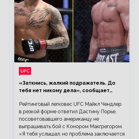
UFC
«Заткнись, жалкий подражатель. До
тебя нет никому дела», сообщает
Майкл Чендлер – о словах Порье
Рейтинговый легковес UFC Майкл Чендлер
в резкой форме ответил Дастину Порье,
посоветовавшего американцу не
выпрашивать бой с Конором Макгрегором.
«Я тебя услышал, но проблема заключается