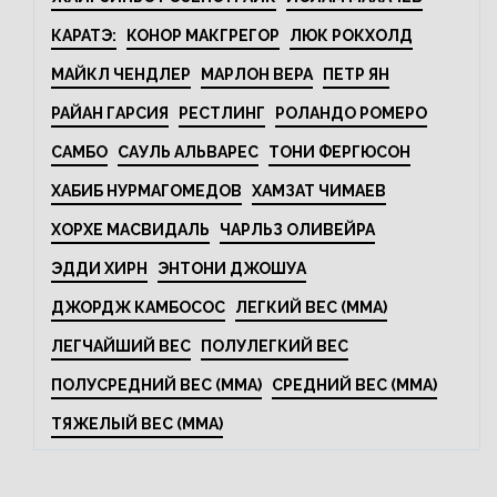
КАРАТЭ:
КОНОР МАКГРЕГОР
ЛЮК РОКХОЛД
МАЙКЛ ЧЕНДЛЕР
МАРЛОН ВЕРА
ПЕТР ЯН
РАЙАН ГАРСИЯ
РЕСТЛИНГ
РОЛАНДО РОМЕРО
САМБО
САУЛЬ АЛЬВАРЕС
ТОНИ ФЕРГЮСОН
ХАБИБ НУРМАГОМЕДОВ
ХАМЗАТ ЧИМАЕВ
ХОРХЕ МАСВИДАЛЬ
ЧАРЛЬЗ ОЛИВЕЙРА
ЭДДИ ХИРН
ЭНТОНИ ДЖОШУА
ДЖОРДЖ КАМБОСОС
ЛЕГКИЙ ВЕС (MMA)
ЛЕГЧАЙШИЙ ВЕС
ПОЛУЛЕГКИЙ ВЕС
ПОЛУСРЕДНИЙ ВЕС (MMA)
СРЕДНИЙ ВЕС (MMA)
ТЯЖЕЛЫЙ ВЕС (MMA)