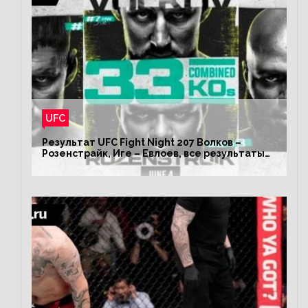
UFC
Результат UFC Fight Night 207 Волков –
Розенстрайк, Иге – Евлоев, все результаты
турнира ЮФС ФН 207