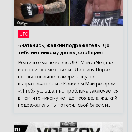
UFC
«Заткнись, жалкий подражатель. До
тебя нет никому дела», сообщает
Майкл Чендлер – о словах Порье
Рейтинговый легковес UFC Майкл Чендлер
в резкой форме ответил Дастину Порье,
посоветовавшего американцу не
выпрашивать бой с Конором Макгрегором.
«Я тебя услышал, но проблема заключается
в том, что никому нет до тебя дела, жалкий
подражатель. Ты потерял свой блеск, и…