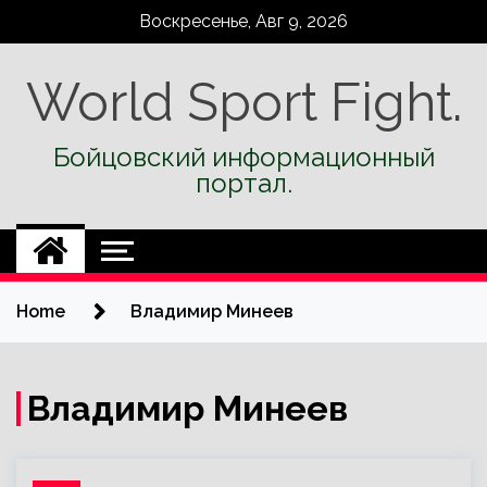
Skip
Воскресенье, Авг 9, 2026
to
content
World Sport Fight.
Бойцовский информационный
портал.
Home
Владимир Минеев
Владимир Минеев