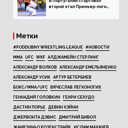
В Португалии стартовал
второй этап Премьер-лиги
Karate1
Метки
#PODDUBNY WRESTLING LEAGUE
#НОВОСТИ
MMA
UFC
WKF
АЛДЖАМЕЙН СТЕРЛИНГ
АЛЕКСАНДР ВОЛКОВ
АЛЕКСАНДР ЕМЕЛЬЯНЕНКО
АЛЕКСАНДР УСИК
АРТУР БЕТЕРБИЕВ
БОКС/MMA/UFC
ВЯЧЕСЛАВ ЛЕГКОНОГИХ
ГЕННАДИЙ ГОЛОВКИН
ГЕНРИ СЕХУДО
ДАСТИН ПОРЬЕ
ДЕВИН ХЭЙНИ
ДЖЕРВОНТА ДЭВИС
ДМИТРИЙ БИВОЛ
ЖАИРЗИНЬО РОЗЕНСТРАЙК
ИСЛАМ МАХАЧЕВ