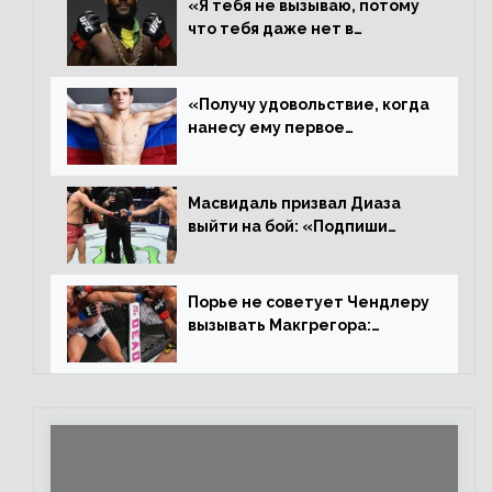
«Я тебя не вызываю, потому
что тебя даже нет в
ростере, мистер «Мне нужна
пауза», сообщает Стерлинг
ответил Сехудо
«Получу удовольствие, когда
нанесу ему первое
поражение», сообщает Дэн
Иге – про бой с Евлоевым
Масвидаль призвал Диаза
выйти на бой: «Подпиши
контракт, сука, давай
повторим»
Порье не советует Чендлеру
вызывать Макгрегора:
«Майкла потрясают в
каждом бою, а Конор умеет
бить»