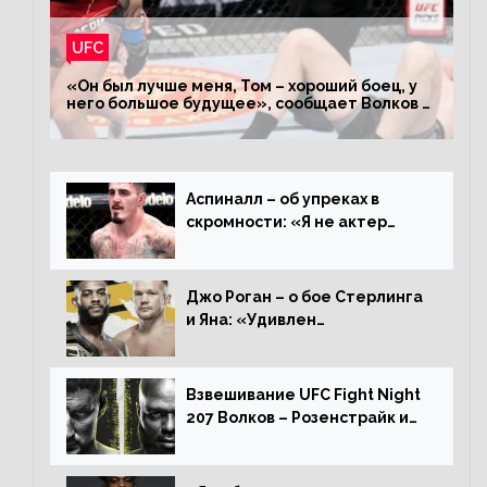
UFC
«Он был лучше меня, Том – хороший боец, у
него большое будущее», сообщает Волков –
о поражении Аспиналлу
Аспиналл – об упреках в
скромности: «Я не актер
WWE, мне не нужно говорить
дерьмо»
Джо Роган – о бое Стерлинга
и Яна: «Удивлен
раздельному решению,
Алджамейн определенно
выиграл»
Взвешивание UFC Fight Night
207 Волков – Розенстрайк и
другие результаты