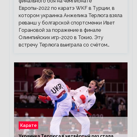
финального боя на чемпионате
Европы-2022 по каратэ WKF в Турции, в
котором украинка Анжелика Терлюга взяла
реванш у болгарской спортсменки Ивет
Горановой за поражение в финале
Олимпийских игр-2020 в Токио. Эту
встречу Терлюга выиграла со счётом…
Карате
Украинка Терлюга в четвёртый раз стала