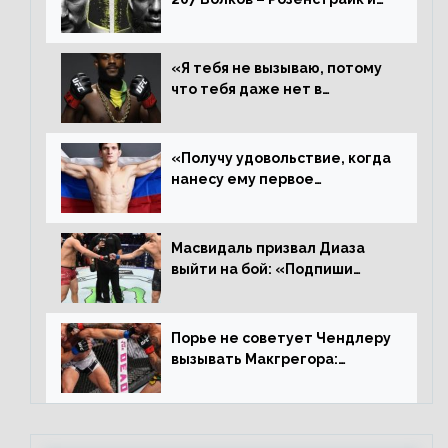
другие результаты
«Я тебя не вызываю, потому
что тебя даже нет в
ростере, мистер «Мне нужна
пауза», сообщает Стерлинг
ответил Сехудо
«Получу удовольствие, когда
нанесу ему первое
поражение», сообщает Дэн
Иге – про бой с Евлоевым
Масвидаль призвал Диаза
выйти на бой: «Подпиши
контракт, сука, давай
повторим»
Порье не советует Чендлеру
вызывать Макгрегора:
«Майкла потрясают в
каждом бою, а Конор умеет
бить»