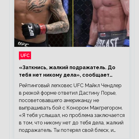
UFC
«Заткнись, жалкий подражатель. До
тебя нет никому дела», сообщает
Майкл Чендлер – о словах Порье
Рейтинговый легковес UFC Майкл Чендлер
в резкой форме ответил Дастину Порье,
посоветовавшего американцу не
выпрашивать бой с Конором Макгрегором.
«Я тебя услышал, но проблема заключается
в том, что никому нет до тебя дела, жалкий
подражатель. Ты потерял свой блеск, и…