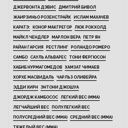
ДЖЕРВОНТА ДЭВИС
ДМИТРИЙ БИВОЛ
ЖАИРЗИНЬО РОЗЕНСТРАЙК
ИСЛАМ МАХАЧЕВ
КАРАТЭ:
КОНОР МАКГРЕГОР
ЛЮК РОКХОЛД
МАЙКЛ ЧЕНДЛЕР
МАРЛОН ВЕРА
ПЕТР ЯН
РАЙАН ГАРСИЯ
РЕСТЛИНГ
РОЛАНДО РОМЕРО
САМБО
САУЛЬ АЛЬВАРЕС
ТОНИ ФЕРГЮСОН
ХАБИБ НУРМАГОМЕДОВ
ХАМЗАТ ЧИМАЕВ
ХОРХЕ МАСВИДАЛЬ
ЧАРЛЬЗ ОЛИВЕЙРА
ЭДДИ ХИРН
ЭНТОНИ ДЖОШУА
ДЖОРДЖ КАМБОСОС
ЛЕГКИЙ ВЕС (MMA)
ЛЕГЧАЙШИЙ ВЕС
ПОЛУЛЕГКИЙ ВЕС
ПОЛУСРЕДНИЙ ВЕС (MMA)
СРЕДНИЙ ВЕС (MMA)
ТЯЖЕЛЫЙ ВЕС (MMA)