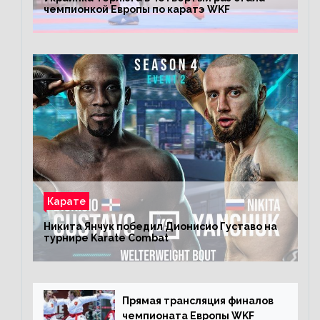
чемпионкой Европы по каратэ WKF
Карате
Никита Янчук победил Дионисио Густаво на
турнире Karate Combat
Прямая трансляция финалов
чемпионата Европы WKF