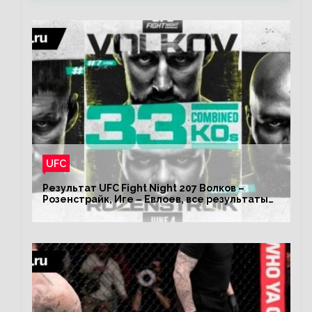
UFC
Результат UFC Fight Night 207 Волков –
Розенстрайк, Иге – Евлоев, все результаты
турнира ЮФС ФН 207