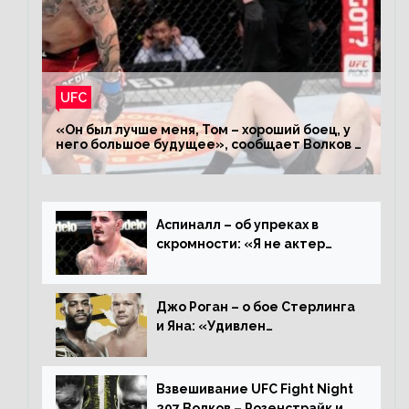
UFC
«Он был лучше меня, Том – хороший боец, у
него большое будущее», сообщает Волков –
о поражении Аспиналлу
Аспиналл – об упреках в
скромности: «Я не актер
WWE, мне не нужно говорить
дерьмо»
Джо Роган – о бое Стерлинга
и Яна: «Удивлен
раздельному решению,
Алджамейн определенно
выиграл»
Взвешивание UFC Fight Night
207 Волков – Розенстрайк и