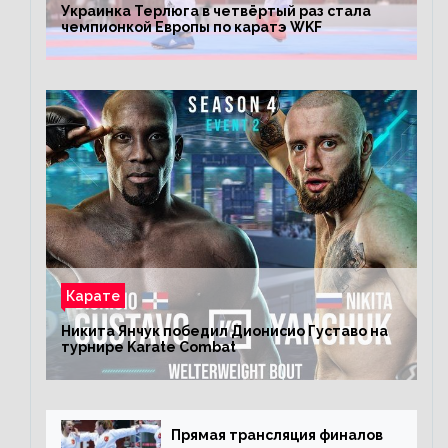
Украинка Терлюга в четвёртый раз стала
чемпионкой Европы по каратэ WKF
Карате
Никита Янчук победил Дионисио Густаво на
турнире Karate Combat
Прямая трансляция финалов