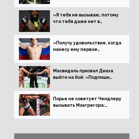
«Я тебя не вызываю, потому
что тебя даже нет в
ростере, мистер «Мне нужна
пауза», сообщает Стерлинг
ответил Сехудо
«Получу удовольствие, когда
нанесу ему первое
поражение», сообщает Дэн
Иге – про бой с Евлоевым
Масвидаль призвал Диаза
выйти на бой: «Подпиши
контракт, сука, давай
повторим»
Порье не советует Чендлеру
вызывать Макгрегора:
«Майкла потрясают в
каждом бою, а Конор умеет
бить»