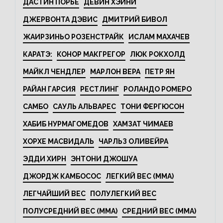
ДАСТИН ПОРЬЕ
ДЕВИН ХЭЙНИ
ДЖЕРВОНТА ДЭВИС
ДМИТРИЙ БИВОЛ
ЖАИРЗИНЬО РОЗЕНСТРАЙК
ИСЛАМ МАХАЧЕВ
КАРАТЭ:
КОНОР МАКГРЕГОР
ЛЮК РОКХОЛД
МАЙКЛ ЧЕНДЛЕР
МАРЛОН ВЕРА
ПЕТР ЯН
РАЙАН ГАРСИЯ
РЕСТЛИНГ
РОЛАНДО РОМЕРО
САМБО
САУЛЬ АЛЬВАРЕС
ТОНИ ФЕРГЮСОН
ХАБИБ НУРМАГОМЕДОВ
ХАМЗАТ ЧИМАЕВ
ХОРХЕ МАСВИДАЛЬ
ЧАРЛЬЗ ОЛИВЕЙРА
ЭДДИ ХИРН
ЭНТОНИ ДЖОШУА
ДЖОРДЖ КАМБОСОС
ЛЕГКИЙ ВЕС (MMA)
ЛЕГЧАЙШИЙ ВЕС
ПОЛУЛЕГКИЙ ВЕС
ПОЛУСРЕДНИЙ ВЕС (MMA)
СРЕДНИЙ ВЕС (MMA)