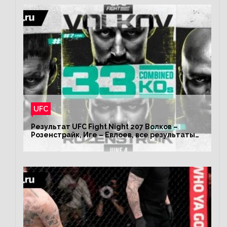
UFC
Результат UFC Fight Night 207 Волков –
Розенстрайк, Иге – Евлоев, все результаты
турнира ЮФС ФН 207