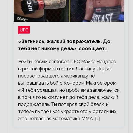
UFC
«Заткнись, жалкий подражатель. До
тебя нет никому дела», сообщает
Майкл Чендлер – о словах Порье
Рейтинговый легковес UFC Майкл Чендлер
в резкой форме ответил Дастину Порье,
посоветовавшего американцу не
выпрашивать бой с Конором Макгрегором.
«Я тебя услышал, но проблема заключается
в том, что никому нет до тебя дела, жалкий
подражатель. Ты потерял свой блеск, и
теперь пытаешься украсть его у остальных.
Это негласная математика ММА. […]