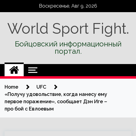
Skip
Воскресенье, Авг 9, 2026
to
content
World Sport Fight.
Бойцовский информационный
портал.
Home
UFC
«Получу удовольствие, когда нанесу ему
первое поражение», сообщает Дэн Иге –
про бой с Евлоевым