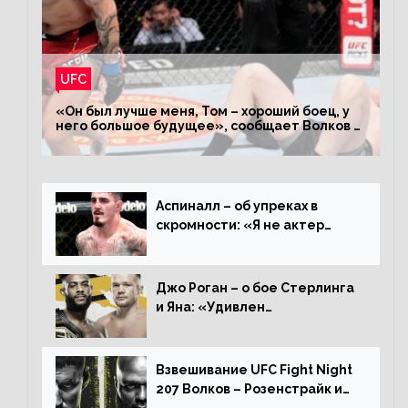
UFC
«Он был лучше меня, Том – хороший боец, у
него большое будущее», сообщает Волков –
о поражении Аспиналлу
Аспиналл – об упреках в
скромности: «Я не актер
WWE, мне не нужно говорить
дерьмо»
Джо Роган – о бое Стерлинга
и Яна: «Удивлен
раздельному решению,
Алджамейн определенно
выиграл»
Взвешивание UFC Fight Night
207 Волков – Розенстрайк и
другие результаты