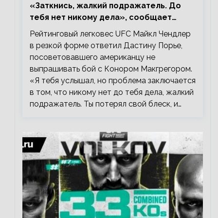
«Заткнись, жалкий подражатель. До
тебя нет никому дела», сообщает
Майкл Чендлер – о словах Порье
Рейтинговый легковес UFC Майкл Чендлер
в резкой форме ответил Дастину Порье,
посоветовавшего американцу не
выпрашивать бой с Конором Макгрегором.
«Я тебя услышал, но проблема заключается
в том, что никому нет до тебя дела, жалкий
подражатель. Ты потерял свой блеск, и…