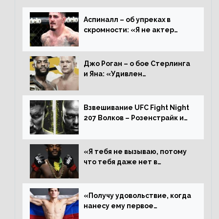
Аспиналл – об упреках в
скромности: «Я не актер
WWE, мне не нужно говорить
дерьмо»
Джо Роган – о бое Стерлинга
и Яна: «Удивлен
раздельному решению,
Алджамейн определенно
выиграл»
Взвешивание UFC Fight Night
207 Волков – Розенстрайк и
другие результаты
«Я тебя не вызываю, потому
что тебя даже нет в
ростере, мистер «Мне нужна
пауза», сообщает Стерлинг
ответил Сехудо
«Получу удовольствие, когда
нанесу ему первое
поражение», сообщает Дэн