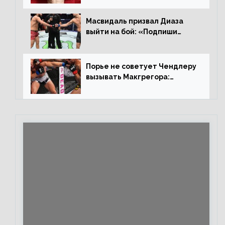
Иге – про бой с Евлоевым
Масвидаль призвал Диаза
выйти на бой: «Подпиши
контракт, сука, давай
повторим»
Порье не советует Чендлеру
вызывать Макгрегора:
«Майкла потрясают в
каждом бою, а Конор умеет
бить»