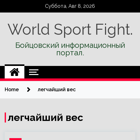
Skip
Суббота, Авг 8, 2026
to
content
World Sport Fight.
Бойцовский информационный
портал.
Home
легчайший вес
легчайший вес