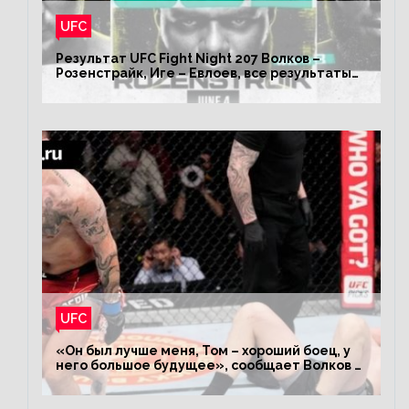
UFC
Результат UFC Fight Night 207 Волков –
Розенстрайк, Иге – Евлоев, все результаты
турнира ЮФС ФН 207
UFC
«Он был лучше меня, Том – хороший боец, у
него большое будущее», сообщает Волков –
о поражении Аспиналлу