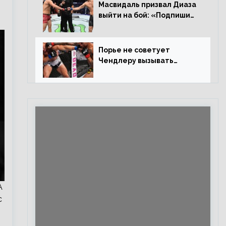
Евлоевым
Масвидаль призвал Диаза
выйти на бой: «Подпиши
контракт, сука, давай
повторим»
Порье не советует
Чендлеру вызывать
Макгрегора: «Майкла
потрясают в каждом бою,
а Конор умеет бить»
A
с