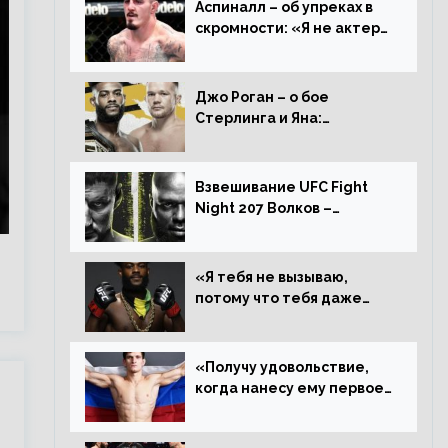
Аспиналл – об упреках в
скромности: «Я не актер
WWE, мне не нужно
говорить дерьмо»
Джо Роган – о бое
Стерлинга и Яна:
«Удивлен раздельному
решению, Алджамейн
определенно выиграл»
Взвешивание UFC Fight
Night 207 Волков –
Розенстрайк и другие
результаты
«Я тебя не вызываю,
потому что тебя даже
нет в ростере, мистер
«Мне нужна пауза»,
сообщает Стерлинг
«Получу удовольствие,
ответил Сехудо
когда нанесу ему первое
поражение», сообщает
Дэн Иге – про бой с