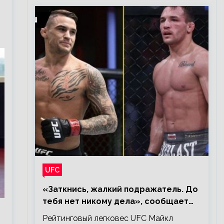
UFC
«Заткнись, жалкий подражатель. До
тебя нет никому дела», сообщает
Майкл Чендлер – о словах Порье
Рейтинговый легковес UFC Майкл