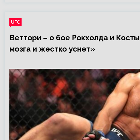
UFC
Веттори – о бое Рокхолда и Косты
мозга и жестко уснет»