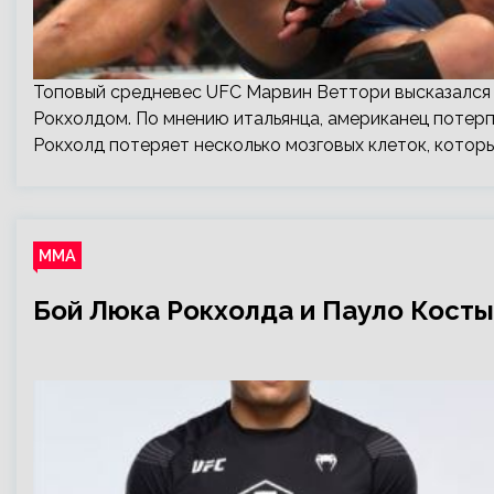
Топовый средневес UFC Марвин Веттори высказался
Рокхолдом. По мнению итальянца, американец потерп
Рокхолд потеряет несколько мозговых клеток, которы
ММА
Бой Люка Рокхолда и Пауло Кост