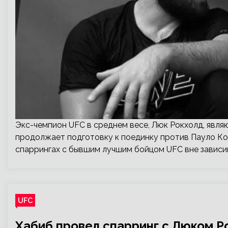
Экс-чемпион UFC в среднем весе, Люк Рокхолд, явля
продолжает подготовку к поединку против Пауло Ко
спаррингах с бывшим лучшим бойцом UFC вне зависи
UFC
Хабиб провел спарринг с Люком 