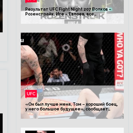
Результат UFC Fight Night 207 Волков –
Розенстрайк, Иге – Евлоев, все
результаты турнира ЮФС ФН 207
UFC
«Он был лучше меня, Том – хороший боец,
у него большое будущее», сообщает
Волков – о поражении Аспиналлу