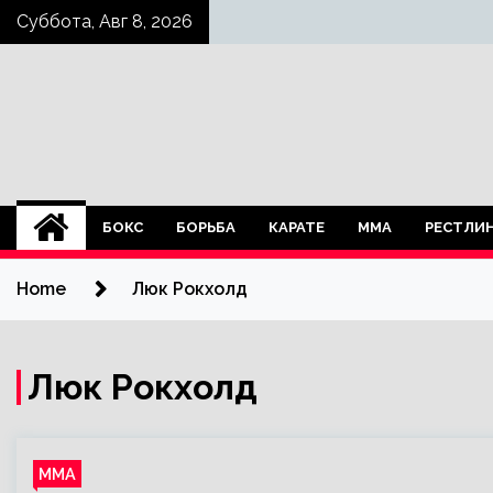
Skip
Суббота, Авг 8, 2026
to
content
БОКС
БОРЬБА
КАРАТЕ
ММА
РЕСТЛИ
Home
Люк Рокхолд
Люк Рокхолд
ММА