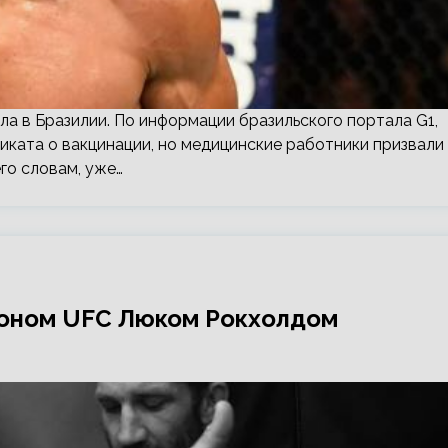
а в Бразилии. По информации бразильского портала G1,
иката о вакцинации, но медицинские работники призвали
его словам, уже…
ионом UFC Люком Рокхолдом