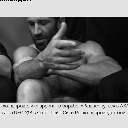
холд провели спарринг по борьбе. «Рад вернуться в AK
уста на UFC 278 в Солт-Лейк-Сити Рокхолд проведет бой 