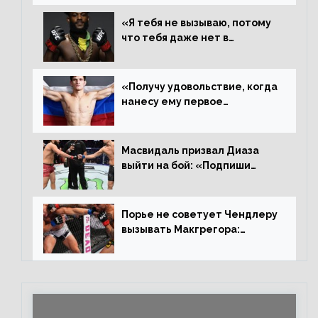
«Я тебя не вызываю, потому
что тебя даже нет в
ростере, мистер «Мне нужна
пауза», сообщает Стерлинг
ответил Сехудо
«Получу удовольствие, когда
нанесу ему первое
поражение», сообщает Дэн
Иге – про бой с Евлоевым
Масвидаль призвал Диаза
выйти на бой: «Подпиши
контракт, сука, давай
повторим»
Порье не советует Чендлеру
вызывать Макгрегора:
«Майкла потрясают в
каждом бою, а Конор умеет
бить»