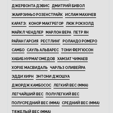
ДЖЕРВОНТА ДЭВИС
ДМИТРИЙ БИВОЛ
ЖАИРЗИНЬО РОЗЕНСТРАЙК
ИСЛАМ МАХАЧЕВ
КАРАТЭ:
КОНОР МАКГРЕГОР
ЛЮК РОКХОЛД
МАЙКЛ ЧЕНДЛЕР
МАРЛОН ВЕРА
ПЕТР ЯН
РАЙАН ГАРСИЯ
РЕСТЛИНГ
РОЛАНДО РОМЕРО
САМБО
САУЛЬ АЛЬВАРЕС
ТОНИ ФЕРГЮСОН
ХАБИБ НУРМАГОМЕДОВ
ХАМЗАТ ЧИМАЕВ
ХОРХЕ МАСВИДАЛЬ
ЧАРЛЬЗ ОЛИВЕЙРА
ЭДДИ ХИРН
ЭНТОНИ ДЖОШУА
ДЖОРДЖ КАМБОСОС
ЛЕГКИЙ ВЕС (MMA)
ЛЕГЧАЙШИЙ ВЕС
ПОЛУЛЕГКИЙ ВЕС
ПОЛУСРЕДНИЙ ВЕС (MMA)
СРЕДНИЙ ВЕС (MMA)
ТЯЖЕЛЫЙ ВЕС (MMA)