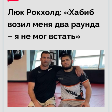
Люк Рокхолд: «Хабиб
возил меня два раунда
– я не мог встать»