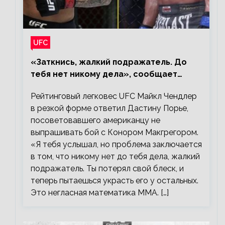
UFC
«Заткнись, жалкий подражатель. До
тебя нет никому дела», сообщает
Майкл Чендлер – о словах Порье
Рейтинговый легковес UFC Майкл Чендлер
в резкой форме ответил Дастину Порье,
посоветовавшего американцу не
выпрашивать бой с Конором Макгрегором.
«Я тебя услышал, но проблема заключается
в том, что никому нет до тебя дела, жалкий
подражатель. Ты потерял свой блеск, и
теперь пытаешься украсть его у остальных.
Это негласная математика ММА. […]