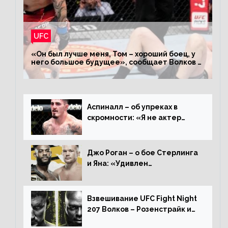
UFC
«Он был лучше меня, Том – хороший боец, у
него большое будущее», сообщает Волков –
о поражении Аспиналлу
Аспиналл – об упреках в
скромности: «Я не актер
WWE, мне не нужно говорить
дерьмо»
Джо Роган – о бое Стерлинга
и Яна: «Удивлен
раздельному решению,
Алджамейн определенно
выиграл»
Взвешивание UFC Fight Night
207 Волков – Розенстрайк и
другие результаты