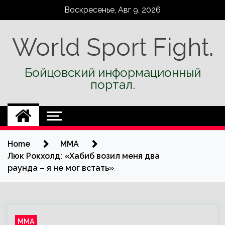
Skip
Воскресенье, Авг 9, 2026
to
content
World Sport Fight.
Бойцовский информационный
портал.
Home
ММА
Люк Рокхолд: «Хабиб возил меня два
раунда – я не мог встать»
ММА