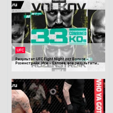
UFC
Результат UFC Fight Night 207 Волков –
Розенстрайк, Иге – Евлоев, все результаты
турнира ЮФС ФН 207