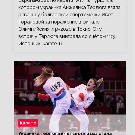
Европы-2022 по каратэ WKF в Турции, в
котором украинка Анжелика Терлюга взяла
реванш у болгарской спортсменки Ивет
Горановой за поражение в финале
Олимпийских игр-2020 в Токио. Эту
встречу Терлюга выиграла со счётом 11:3.
Источник: karate.ru
Карате
Украинка Терлюга в четвёртый раз стала