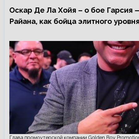
Оскар Де Ла Хойя – о бое Гарсия
Райана, как бойца элитного уровн
Глава промоутерской компании Golden Boy Promoti