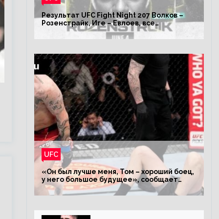
Результат UFC Fight Night 207 Волков –
Розенстрайк, Иге – Евлоев, все
результаты турнира ЮФС ФН 207
UFC
«Он был лучше меня, Том – хороший боец,
у него большое будущее», сообщает
Волков – о поражении Аспиналлу