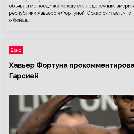
объявление поединка между его подопечным, амери
республики Хавьером Фортуной. Оскар считает, что п
о бойце…
Бокс
Хавьер Фортуна прокомментирова
Гарсией