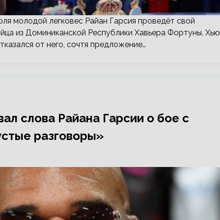
юля молодой легковес Райан Гарсия проведёт свой
йца из Доминиканской Республики Хавьера Фортуны. Хью
тказался от него, сочтя предложение…
л слова Райана Гарсии о бое с
устые разговоры»