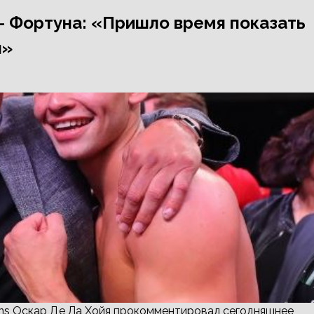
 — Фортуна: «Пришло время показать
я»
ons Оскар Де Ла Хойя прокомментировал сегодняшнее