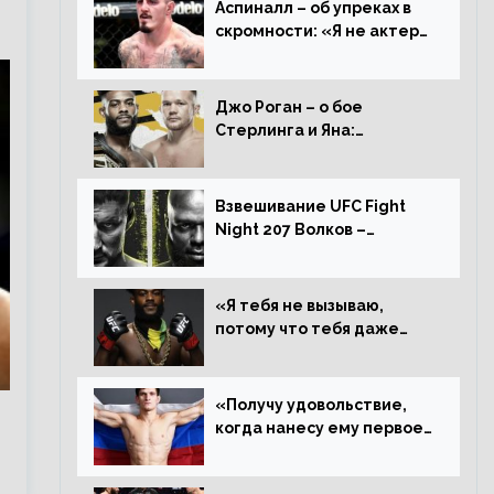
Аспиналл – об упреках в
скромности: «Я не актер
WWE, мне не нужно
говорить дерьмо»
Джо Роган – о бое
Стерлинга и Яна:
«Удивлен раздельному
решению, Алджамейн
определенно выиграл»
Взвешивание UFC Fight
Night 207 Волков –
Розенстрайк и другие
результаты
«Я тебя не вызываю,
потому что тебя даже
нет в ростере, мистер
«Мне нужна пауза»,
сообщает Стерлинг
«Получу удовольствие,
ответил Сехудо
когда нанесу ему первое
поражение», сообщает
Дэн Иге – про бой с