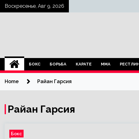
Skip
Воскресенье, Авг 9, 2026
to
content
БОКС
БОРЬБА
КАРАТЕ
ММА
РЕСТЛИ
Home
Райан Гарсия
Райан Гарсия
Бокс