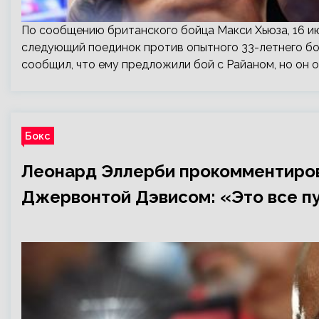
По сообщению британского бойца Макси Хьюза, 16 и
следующий поединок против опытного 33-летнего бо
сообщил, что ему предложили бой с Райаном, но он о
Бокс
Леонард Эллерби прокомментирова
Джервонтой Дэвисом: «Это все п