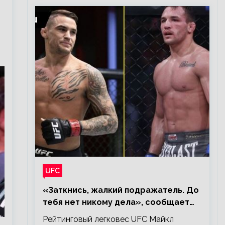
UFC
«Заткнись, жалкий подражатель. До
тебя нет никому дела», сообщает
Майкл Чендлер – о словах Порье
Рейтинговый легковес UFC Майкл