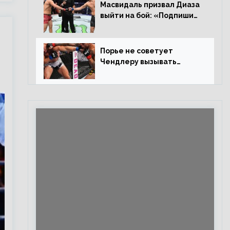
Евлоевым
Масвидаль призвал Диаза
выйти на бой: «Подпиши
контракт, сука, давай
повторим»
Порье не советует
Чендлеру вызывать
Макгрегора: «Майкла
потрясают в каждом бою,
а Конор умеет бить»