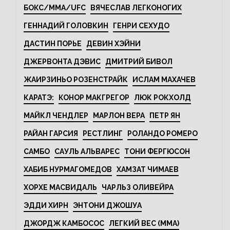
БОКС/MMA/UFC
ВЯЧЕСЛАВ ЛЕГКОНОГИХ
ГЕННАДИЙ ГОЛОВКИН
ГЕНРИ СЕХУДО
ДАСТИН ПОРЬЕ
ДЕВИН ХЭЙНИ
ДЖЕРВОНТА ДЭВИС
ДМИТРИЙ БИВОЛ
ЖАИРЗИНЬО РОЗЕНСТРАЙК
ИСЛАМ МАХАЧЕВ
КАРАТЭ:
КОНОР МАКГРЕГОР
ЛЮК РОКХОЛД
МАЙКЛ ЧЕНДЛЕР
МАРЛОН ВЕРА
ПЕТР ЯН
РАЙАН ГАРСИЯ
РЕСТЛИНГ
РОЛАНДО РОМЕРО
САМБО
САУЛЬ АЛЬВАРЕС
ТОНИ ФЕРГЮСОН
ХАБИБ НУРМАГОМЕДОВ
ХАМЗАТ ЧИМАЕВ
ХОРХЕ МАСВИДАЛЬ
ЧАРЛЬЗ ОЛИВЕЙРА
ЭДДИ ХИРН
ЭНТОНИ ДЖОШУА
ДЖОРДЖ КАМБОСОС
ЛЕГКИЙ ВЕС (MMA)