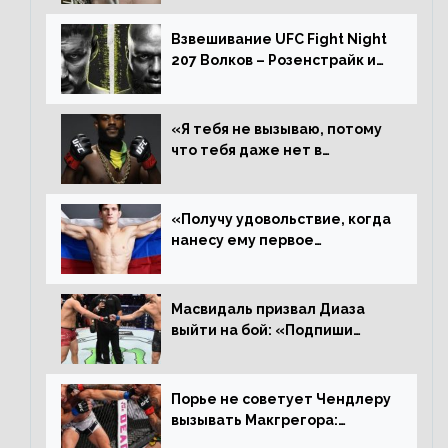
Алджамейн определенно
выиграл»
Взвешивание UFC Fight Night
207 Волков – Розенстрайк и
другие результаты
«Я тебя не вызываю, потому
что тебя даже нет в
ростере, мистер «Мне нужна
пауза», сообщает Стерлинг
ответил Сехудо
«Получу удовольствие, когда
нанесу ему первое
поражение», сообщает Дэн
Иге – про бой с Евлоевым
Масвидаль призвал Диаза
выйти на бой: «Подпиши
контракт, сука, давай
повторим»
Порье не советует Чендлеру
вызывать Макгрегора:
«Майкла потрясают в