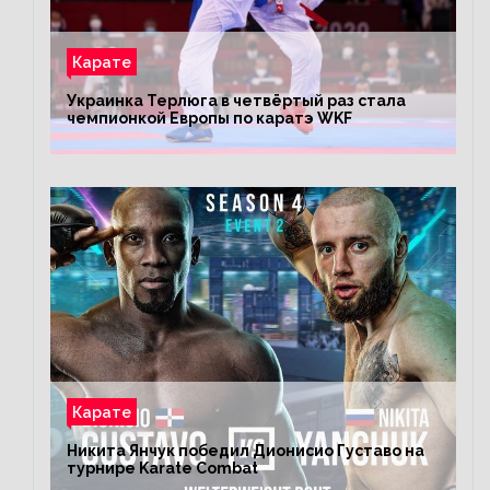
Карате
Украинка Терлюга в четвёртый раз стала
чемпионкой Европы по каратэ WKF
Карате
Никита Янчук победил Дионисио Густаво на
турнире Karate Combat