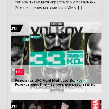
теперь пытаешься украсть его у остальных.
Это негласная математика ММА. […]
UFC
Результат UFC Fight Night 207 Волков –
Розенстрайк, Иге – Евлоев, все результаты
турнира ЮФС ФН 207