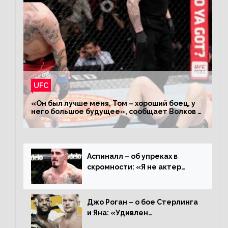
UFC
«Он был лучше меня, Том – хороший боец, у
него большое будущее», сообщает Волков –
о поражении Аспиналлу
Аспиналл – об упреках в
скромности: «Я не актер
WWE, мне не нужно говорить
дерьмо»
Джо Роган – о бое Стерлинга
и Яна: «Удивлен
раздельному решению,