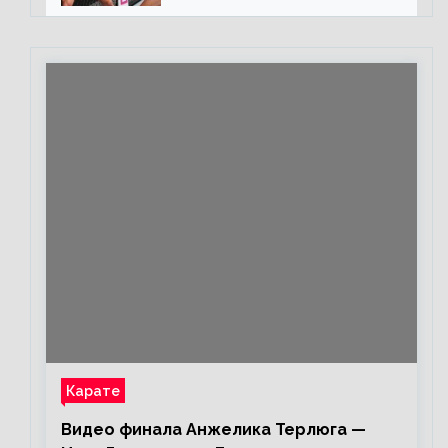
каждом бою, а Конор умеет
бить»
Карате
Видео финала Анжелика Терлюга —