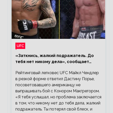
UFC
«Заткнись, жалкий подражатель. До
тебя нет никому дела», сообщает
Майкл Чендлер – о словах Порье
Рейтинговый легковес UFC Майкл Чендлер
в резкой форме ответил Дастину Порье,
посоветовавшего американцу не
выпрашивать бой с Конором Макгрегором.
«Я тебя услышал, но проблема заключается
в том, что никому нет до тебя дела, жалкий
подражатель. Ты потерял свой блеск, и