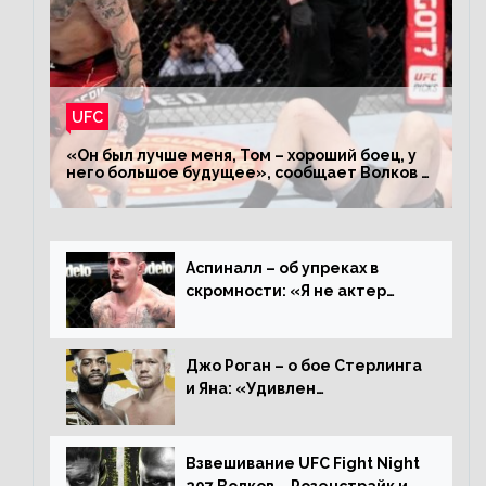
UFC
«Он был лучше меня, Том – хороший боец, у
него большое будущее», сообщает Волков –
о поражении Аспиналлу
Аспиналл – об упреках в
скромности: «Я не актер
WWE, мне не нужно говорить
дерьмо»
Джо Роган – о бое Стерлинга
и Яна: «Удивлен
раздельному решению,
Алджамейн определенно
выиграл»
Взвешивание UFC Fight Night