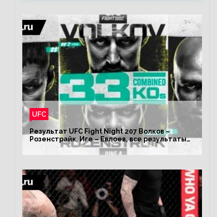
UFC
Результат UFC Fight Night 207 Волков –
Розенстрайк, Иге – Евлоев, все результаты
турнира ЮФС ФН 207