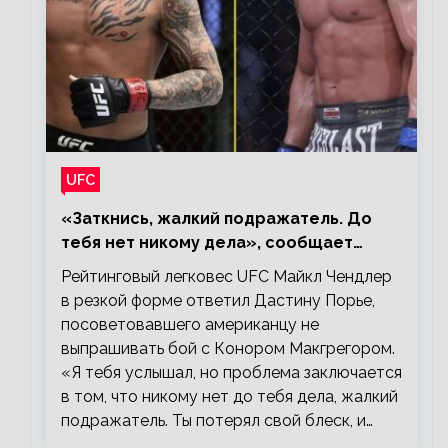
UFC
«Заткнись, жалкий подражатель. До
тебя нет никому дела», сообщает
Майкл Чендлер – о словах Порье
Рейтинговый легковес UFC Майкл Чендлер
в резкой форме ответил Дастину Порье,
посоветовавшего американцу не
выпрашивать бой с Конором Макгрегором.
«Я тебя услышал, но проблема заключается
в том, что никому нет до тебя дела, жалкий
подражатель. Ты потерял свой блеск, и…