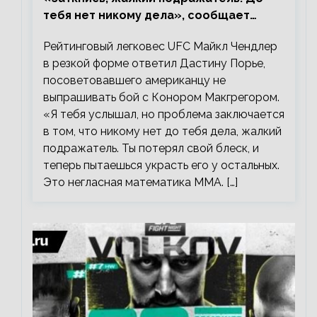
тебя нет никому дела», сообщает
Майкл Чендлер – о словах Порье
Рейтинговый легковес UFC Майкл Чендлер
в резкой форме ответил Дастину Порье,
посоветовавшего американцу не
выпрашивать бой с Конором Макгрегором.
«Я тебя услышал, но проблема заключается
в том, что никому нет до тебя дела, жалкий
подражатель. Ты потерял свой блеск, и
теперь пытаешься украсть его у остальных.
Это негласная математика ММА. […]