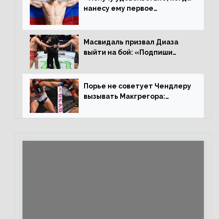
нанесу ему первое
поражение», сообщает Дэн
Иге – про бой с Евлоевым
Масвидаль призвал Диаза
выйти на бой: «Подпиши
контракт, сука, давай
повторим»
Порье не советует Чендлеру
вызывать Макгрегора:
«Майкла потрясают в
каждом бою, а Конор умеет
бить»