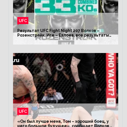
UFC
Результат UFC Fight Night 207 Волков –
Розенстрайк, Иге – Евлоев, все результаты
турнира ЮФС ФН 207
UFC
«Он был лучше меня, Том – хороший боец, у
него большое будущее», сообщает Волков –